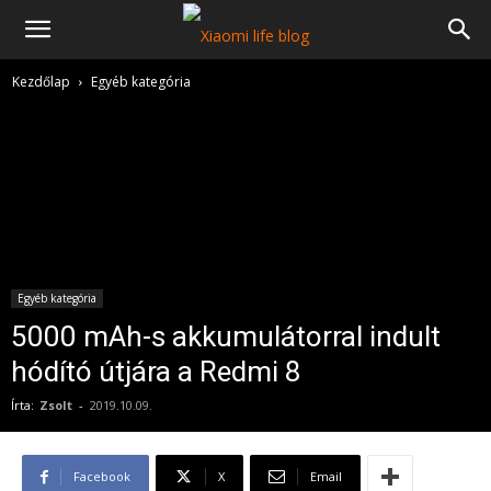
Kezdőlap
Egyéb kategória
Egyéb kategória
5000 mAh-s akkumulátorral indult
hódító útjára a Redmi 8
Írta:
Zsolt
-
2019.10.09.
Facebook
X
Email