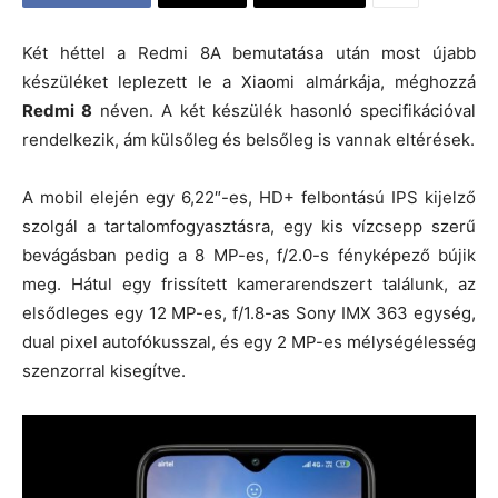
Két héttel a Redmi 8A bemutatása után most újabb
készüléket leplezett le a Xiaomi almárkája, méghozzá
Redmi 8
néven. A két készülék hasonló specifikációval
rendelkezik, ám külsőleg és belsőleg is vannak eltérések.
A mobil elején egy 6,22″-es, HD+ felbontású IPS kijelző
szolgál a tartalomfogyasztásra, egy kis vízcsepp szerű
bevágásban pedig a 8 MP-es, f/2.0-s fényképező bújik
meg. Hátul egy frissített kamerarendszert találunk, az
elsődleges egy 12 MP-es, f/1.8-as Sony IMX 363 egység,
dual pixel autofókusszal, és egy 2 MP-es mélységélesség
szenzorral kisegítve.