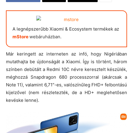
A legnépszerűbb Xiaomi & Ecosystem termékek az
mStore
webáruházban.
Már keringett az interneten az infó, hogy Nigériában
mutathajta be újdonságát a Xiaomi. Így is történt, három
színben debütált a Redmi 10C névre keresztelt készülék,
méghozzá Snapdragon 680 processzorral (akárcsak a
Note 11), valamint 6,71″-es, valószínűleg FHD+ felbontású
kijelzővel (nem részletezték, de a HD+ meglehetősen
kevéske lenne).