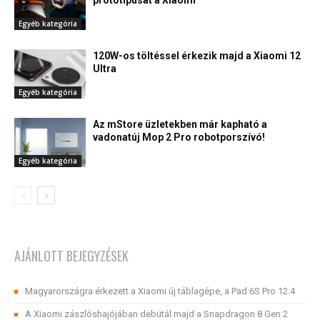
prototípusát a Xiaomi
Egyéb kategória
120W-os töltéssel érkezik majd a Xiaomi 12
Ultra
Egyéb kategória
Az mStore üzletekben már kapható a
vadonatúj Mop 2 Pro robotporszívó!
Egyéb kategória
AJÁNLOTT BEJEGYZÉSEK
Magyarországra érkezett a Xiaomi új táblagépe, a Pad 6S Pro 12.4
A Xiaomi zászlóshajójában debütál majd a Snapdragon 8 Gen 2