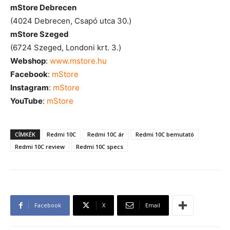
mStore
Debrecen
(4024 Debrecen, Csapó utca 30.)
mStore
Szeged
(6724 Szeged, Londoni krt. 3.)
Webshop
:
www.mstore.hu
Facebook
:
mStore
Instagram
:
mStore
YouTube
:
mStore
CÍMKÉK
Redmi 10C
Redmi 10C ár
Redmi 10C bemutató
Redmi 10C review
Redmi 10C specs
Facebook
X
Email