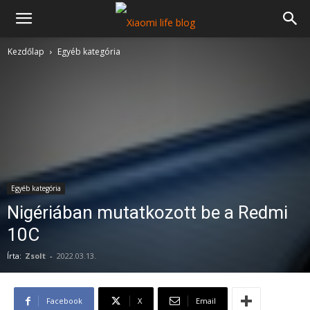
Kezdőlap
Egyéb kategória
Egyéb kategória
Nigériában mutatkozott be a Redmi
10C
Írta:
Zsolt
-
2022.03.13.
Facebook
X
Email