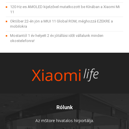
120 Hz-es AMOLED kijelzővel mutatkozott be Kínában a Xiaomi Mi
11
Október 22-én jön a MIUI 11 Global ROM, méghozzá EZEKRE a
mobilokra
Mostantól 1 év helyett 2 év jótállási időt vállalunk minden
okostelefonra!
Rólunk
Az
mStore
hivatalos hírportálja.