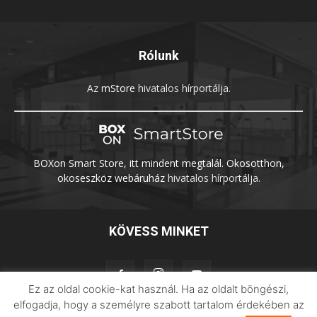
Rólunk
Az
mStore
hivatalos hírportálja.
BOXon Smart Store, itt mindent megtalál. Okosotthon,
okoseszköz webáruház
hivatalos hírportálja.
KÖVESS MINKET
Ez az oldal cookie-kat használ. Ha az oldalt böngészi,
elfogadja, hogy a személyre szabott tartalom érdekében az