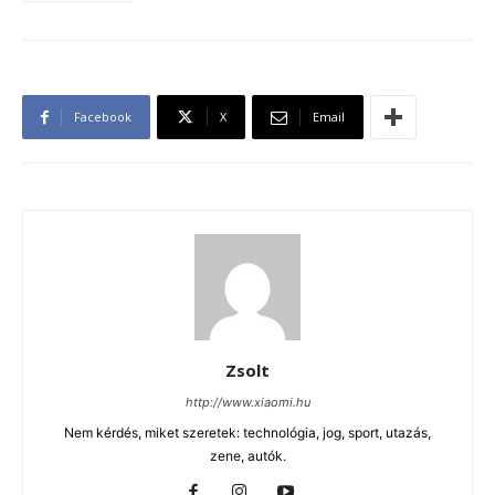
Facebook
X
Email
Zsolt
http://www.xiaomi.hu
Nem kérdés, miket szeretek: technológia, jog, sport, utazás,
zene, autók.