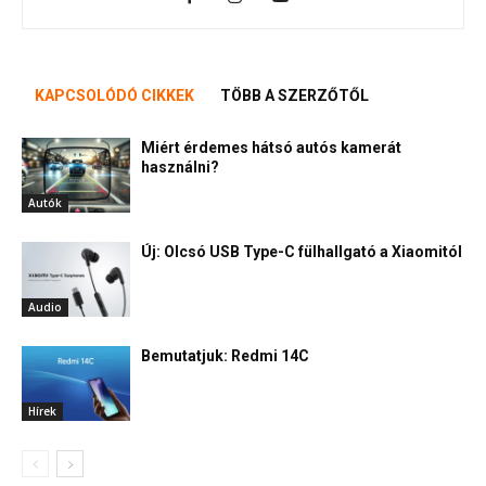
KAPCSOLÓDÓ CIKKEK
TÖBB A SZERZŐTŐL
Miért érdemes hátsó autós kamerát
használni?
Autók
Új: Olcsó USB Type-C fülhallgató a Xiaomitól
Audio
Bemutatjuk: Redmi 14C
Hírek