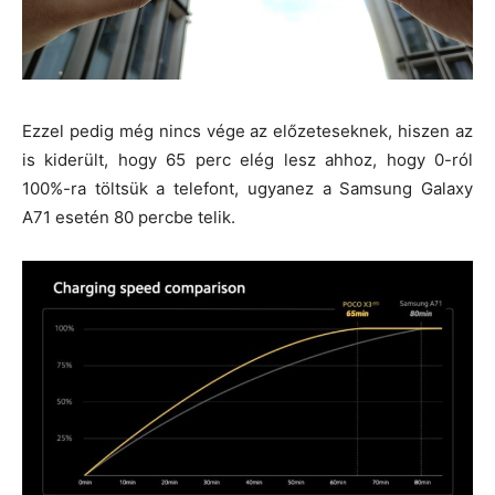
Ezzel pedig még nincs vége az előzeteseknek, hiszen az
is kiderült, hogy 65 perc elég lesz ahhoz, hogy 0-ról
100%-ra töltsük a telefont, ugyanez a Samsung Galaxy
A71 esetén 80 percbe telik.