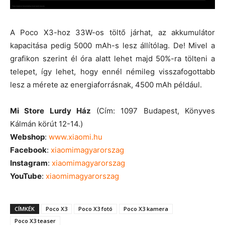
A Poco X3-hoz 33W-os töltő járhat, az akkumulátor
kapacitása pedig 5000 mAh-s lesz állítólag. De! Mivel a
grafikon szerint él óra alatt lehet majd 50%-ra tölteni a
telepet, így lehet, hogy ennél némileg visszafogottabb
lesz a mérete az energiaforrásnak, 4500 mAh például.
Mi Store Lurdy Ház
(Cím: 1097 Budapest, Könyves
Kálmán körút 12-14.)
Webshop
:
www.xiaomi.hu
Facebook
:
xiaomimagyarorszag
Instagram
:
xiaomimagyarorszag
YouTube
:
xiaomimagyarorszag
CÍMKÉK
Poco X3
Poco X3 fotó
Poco X3 kamera
Poco X3 teaser