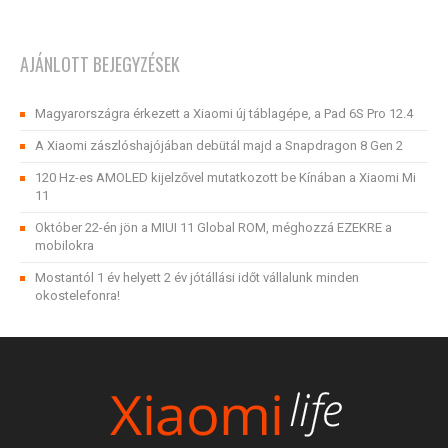
AJÁNLOTT BEJEGYZÉSEK
Magyarországra érkezett a Xiaomi új táblagépe, a Pad 6S Pro 12.4
A Xiaomi zászlóshajójában debütál majd a Snapdragon 8 Gen 2
120 Hz-es AMOLED kijelzővel mutatkozott be Kínában a Xiaomi Mi
11
Október 22-én jön a MIUI 11 Global ROM, méghozzá EZEKRE a
mobilokra
Mostantól 1 év helyett 2 év jótállási időt vállalunk minden
okostelefonra!