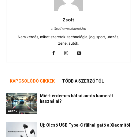
Zsolt
http://www.xiaomi.hu
Nem kérdés, miket szeretek: technológia, jog, sport, utazás,
zene, autók.
KAPCSOLÓDÓ CIKKEK
TÖBB A SZERZŐTŐL
Miért érdemes hátsó autós kamerát
használni?
Autók
Új: Olcsó USB Type-C fülhallgató a Xiaomitól