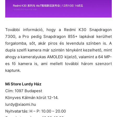
További információ, hogy a Redmi K30 Snapdragon
730G, a Pro pedig Snapdragon 855+ lapkával kerülhet
forgalomba, sőt, akár piros és levendula színben is. A
dupla szelfi kamera már szintén tényként kezelhető, mint
ahogy a kameralyukas AMOLED kijelző, valamint a 64 MP-
es fő kamera is, ami mellett további három szenzort
kaptunk.
Mi Store Lurdy Ház
Cím: 1097 Budapest
Könyves Kálmán körút 12-14.
lurdy@xiaomi.hu
Nyitvatartás: H – P: 10.00 – 20.00