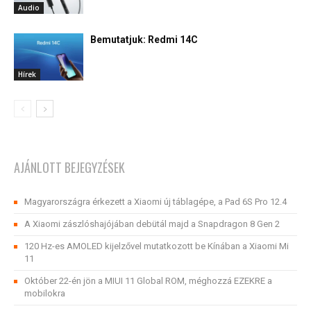
Audio
Bemutatjuk: Redmi 14C
Hírek
AJÁNLOTT BEJEGYZÉSEK
Magyarországra érkezett a Xiaomi új táblagépe, a Pad 6S Pro 12.4
A Xiaomi zászlóshajójában debütál majd a Snapdragon 8 Gen 2
120 Hz-es AMOLED kijelzővel mutatkozott be Kínában a Xiaomi Mi
11
Október 22-én jön a MIUI 11 Global ROM, méghozzá EZEKRE a
mobilokra