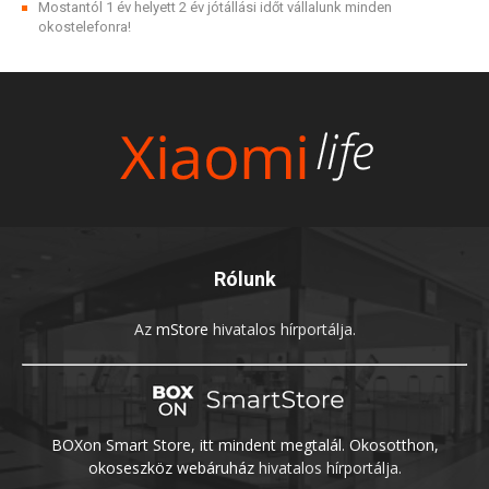
Mostantól 1 év helyett 2 év jótállási időt vállalunk minden
okostelefonra!
Rólunk
Az
mStore
hivatalos hírportálja.
BOXon Smart Store, itt mindent megtalál. Okosotthon,
okoseszköz webáruház
hivatalos hírportálja.