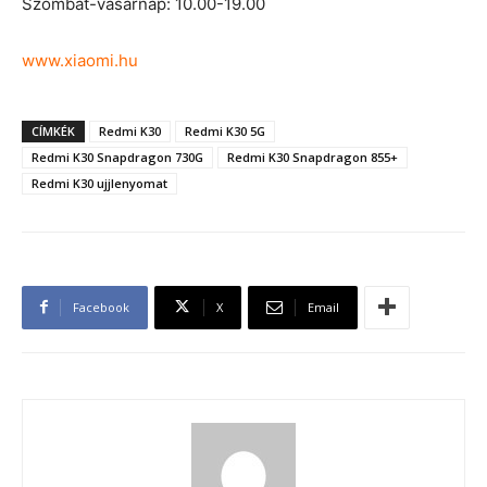
Szombat-vasárnap: 10.00-19.00
www.xiaomi.hu
CÍMKÉK
Redmi K30
Redmi K30 5G
Redmi K30 Snapdragon 730G
Redmi K30 Snapdragon 855+
Redmi K30 ujjlenyomat
Facebook
X
Email