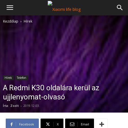
Kezdőlap
Hírek
Hírek
Telefon
A Redmi K30 oldalára kerül az
ujjlenyomat-olvasó
Írta:
Zsolt
-
2019.12.03.
Facebook
X
Email