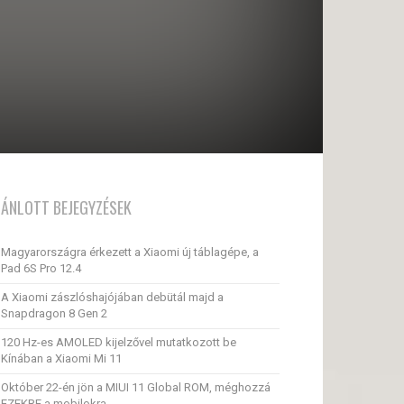
a
JÁNLOTT BEJEGYZÉSEK
Magyarországra érkezett a Xiaomi új táblagépe, a
Pad 6S Pro 12.4
A Xiaomi zászlóshajójában debütál majd a
Snapdragon 8 Gen 2
120 Hz-es AMOLED kijelzővel mutatkozott be
Kínában a Xiaomi Mi 11
Október 22-én jön a MIUI 11 Global ROM, méghozzá
EZEKRE a mobilokra