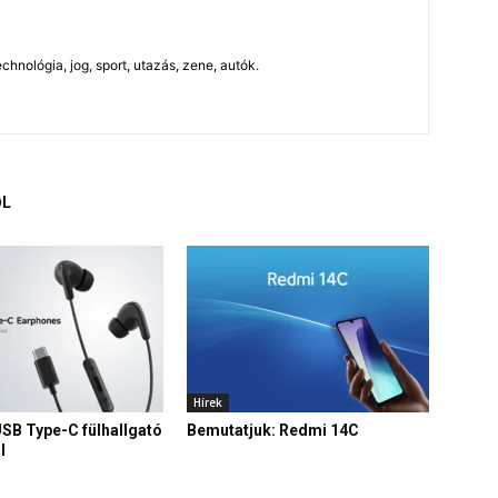
chnológia, jog, sport, utazás, zene, autók.
ŐL
Hírek
USB Type-C fülhallgató
Bemutatjuk: Redmi 14C
l