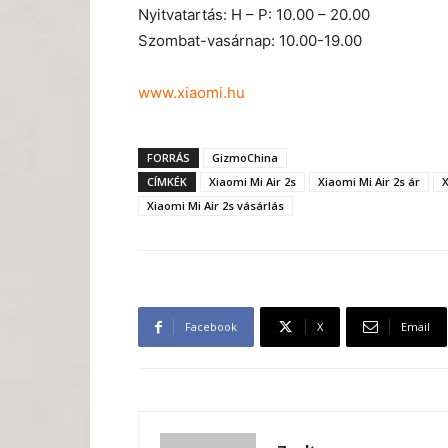
Nyitvatartás: H – P: 10.00 – 20.00
Szombat-vasárnap: 10.00-19.00
www.xiaomi.hu
FORRÁS
GizmoChina
CÍMKÉK
Xiaomi Mi Air 2s
Xiaomi Mi Air 2s ár
X
Xiaomi Mi Air 2s vásárlás
Facebook
X
Email