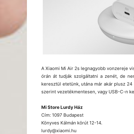
A Xiaomi Mi Air 2s legnagyobb vonzereje vis
órán át tudják szolgáltatni a zenét, de n
keresztül etetünk, utána már akár plusz 24 
szerint vezetékmentesen, vagy USB-C-n kere
Mi Store Lurdy Ház
Cím: 1097 Budapest
Könyves Kálmán körút 12-14.
lurdy@xiaomi.hu