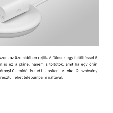
zont az üzemidőben rejlik. A fülesek egy feltöltéssel 5
em is ez a pláne, hanem a töltőtok, amit ha egy órán
órányi üzemidőt is tud biztosítani. A tokot Qi szabvány
sztül lehet telepumpálni naftával.