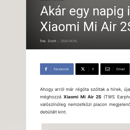
Akár egy napig 
Xiaomi Mi Air 2
Írta:
Zsolt
-
2020.04.06.
Facebook
X
Email
Ahogy arról már régóta szóltak a hírek, új
méghozzá
Xiaomi Mi Air 2S
(TWS Earpho
valószínűleg nemzetközi piacon megjelenő 
debütált kint.