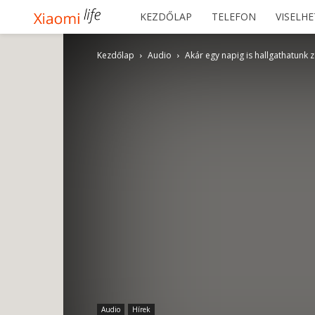
Xiaomilife
KEZDŐLAP
TELEFON
VISELH
Kezdőlap
Audio
Akár egy napig is hallgathatunk z
Audio
Hírek