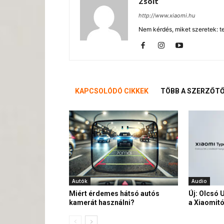
Zsolt
http://www.xiaomi.hu
Nem kérdés, miket szeretek: te
KAPCSOLÓDÓ CIKKEK
TÖBB A SZERZŐT
Autók
Audio
Miért érdemes hátsó autós
Új: Olcsó 
kamerát használni?
a Xiaomitó