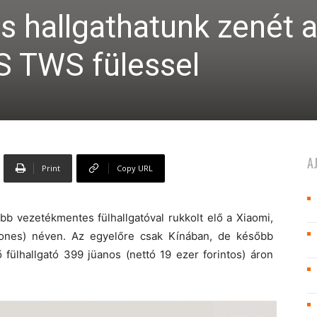
is hallgathatunk zenét 
S TWS fülessel
A
Print
Copy URL
abb vezetékmentes fülhallgatóval rukkolt elő a Xiaomi,
nes) néven. Az egyelőre csak Kínában, de később
fülhallgató 399 jüanos (nettó 19 ezer forintos) áron