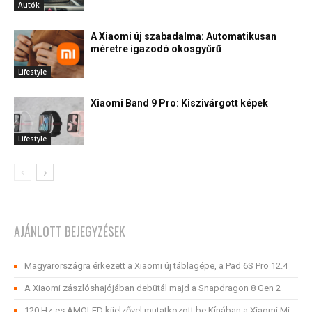
Autók
A Xiaomi új szabadalma: Automatikusan
méretre igazodó okosgyűrű
Lifestyle
Xiaomi Band 9 Pro: Kiszivárgott képek
Lifestyle
AJÁNLOTT BEJEGYZÉSEK
Magyarországra érkezett a Xiaomi új táblagépe, a Pad 6S Pro 12.4
A Xiaomi zászlóshajójában debütál majd a Snapdragon 8 Gen 2
120 Hz-es AMOLED kijelzővel mutatkozott be Kínában a Xiaomi Mi