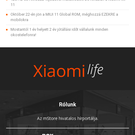
11
Október 22-én jön a MIUI 11 Global ROM, méghozzá EZEKRE a
mobilokra
Mostantól 1 év helyett 2 év jótállási időt vállalunk minden
okostelefonra!
Rólunk
Az
mStore
hivatalos hírportálja.