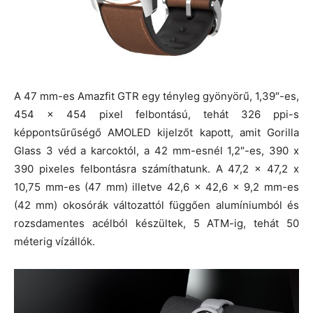
A 47 mm-es Amazfit GTR egy tényleg gyönyörű, 1,39″-es,
454 x 454 pixel felbontású, tehát 326 ppi-s
képpontsűrűségő AMOLED kijelzőt kapott, amit Gorilla
Glass 3 véd a karcoktól, a 42 mm-esnél 1,2″-es, 390 x
390 pixeles felbontásra számíthatunk. A 47,2 x 47,2 x
10,75 mm-es (47 mm) illetve 42,6 x 42,6 x 9,2 mm-es
(42 mm) okosórák változattól függően alumíniumból és
rozsdamentes acélból készültek, 5 ATM-ig, tehát 50
méterig vízállók.