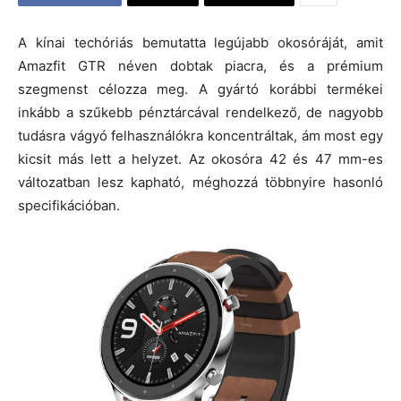
A kínai techóriás bemutatta legújabb okosóráját, amit
Amazfit GTR néven dobtak piacra, és a prémium
szegmenst célozza meg. A gyártó korábbi termékei
inkább a szűkebb pénztárcával rendelkező, de nagyobb
tudásra vágyó felhasználókra koncentráltak, ám most egy
kicsit más lett a helyzet. Az okosóra 42 és 47 mm-es
változatban lesz kapható, méghozzá többnyire hasonló
specifikációban.