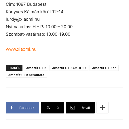
Cím: 1097 Budapest
Könyves Kálmán körút 12-14.
lurdy@xiaomi.hu
Nyitvatartás: H – P: 10.00 – 20.00
Szombat-vasárnap: 10.00-19.00
www.xiaomi.hu
CÍMKÉK
Amazfit GTR
Amazfit GTR AMOLED
Amazfit GTR ár
Amazfit GTR bemutató
Facebook
X
Email