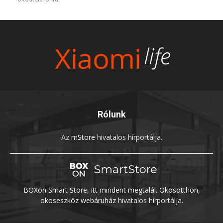
Rólunk
Az
mStore
hivatalos hírportálja.
BOXon Smart Store, itt mindent megtalál. Okosotthon,
okoseszköz webáruház
hivatalos hírportálja.