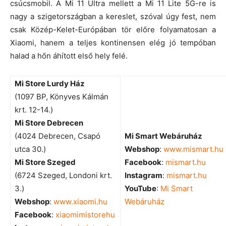
csúcsmobil. A Mi 11 Ultra mellett a Mi 11 Lite 5G-re is
nagy a szigetországban a kereslet, szóval úgy fest, nem
csak Közép-Kelet-Európában tör előre folyamatosan a
Xiaomi, hanem a teljes kontinensen elég jó tempóban
halad a hőn áhított első hely felé.
Mi Store Lurdy Ház
(1097 BP, Könyves Kálmán
krt. 12-14.)
Mi Store Debrecen
(4024 Debrecen, Csapó
Mi Smart Webáruház
utca 30.)
Webshop
:
www.mismart.hu
Mi Store Szeged
Facebook
:
mismart.hu
(6724 Szeged, Londoni krt.
Instagram
:
mismart.hu
3.)
YouTube
:
Mi Smart
Webshop
:
www.xiaomi.hu
Webáruház
Facebook
:
xiaomimistorehu