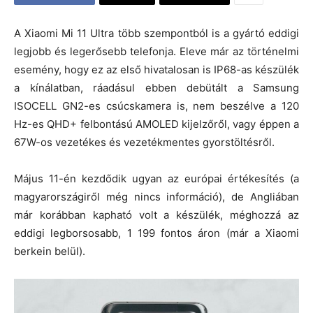
A Xiaomi Mi 11 Ultra több szempontból is a gyártó eddigi
legjobb és legerősebb telefonja. Eleve már az történelmi
esemény, hogy ez az első hivatalosan is IP68-as készülék
a kínálatban, ráadásul ebben debütált a Samsung
ISOCELL GN2-es csúcskamera is, nem beszélve a 120
Hz-es QHD+ felbontású AMOLED kijelzőről, vagy éppen a
67W-os vezetékes és vezetékmentes gyorstöltésről.
Május 11-én kezdődik ugyan az európai értékesítés (a
magyarországiről még nincs információ), de Angliában
már korábban kapható volt a készülék, méghozzá az
eddigi legborsosabb, 1 199 fontos áron (már a Xiaomi
berkein belül).