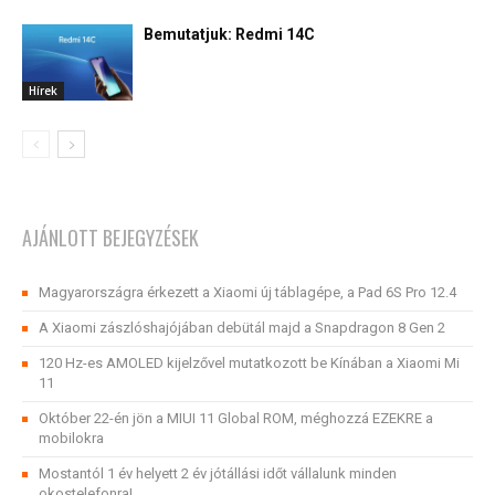
Bemutatjuk: Redmi 14C
Hírek
AJÁNLOTT BEJEGYZÉSEK
Magyarországra érkezett a Xiaomi új táblagépe, a Pad 6S Pro 12.4
A Xiaomi zászlóshajójában debütál majd a Snapdragon 8 Gen 2
120 Hz-es AMOLED kijelzővel mutatkozott be Kínában a Xiaomi Mi
11
Október 22-én jön a MIUI 11 Global ROM, méghozzá EZEKRE a
mobilokra
Mostantól 1 év helyett 2 év jótállási időt vállalunk minden
okostelefonra!