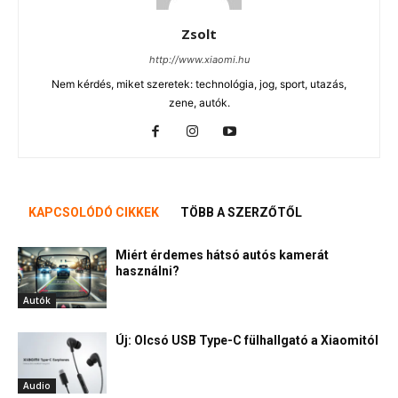
Zsolt
http://www.xiaomi.hu
Nem kérdés, miket szeretek: technológia, jog, sport, utazás,
zene, autók.
KAPCSOLÓDÓ CIKKEK
TÖBB A SZERZŐTŐL
Miért érdemes hátsó autós kamerát
használni?
Autók
Új: Olcsó USB Type-C fülhallgató a Xiaomitól
Audio