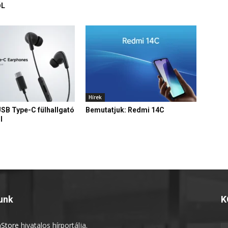
ŐL
Hírek
USB Type-C fülhallgató
Bemutatjuk: Redmi 14C
l
unk
K
Store
hivatalos hírportálja.