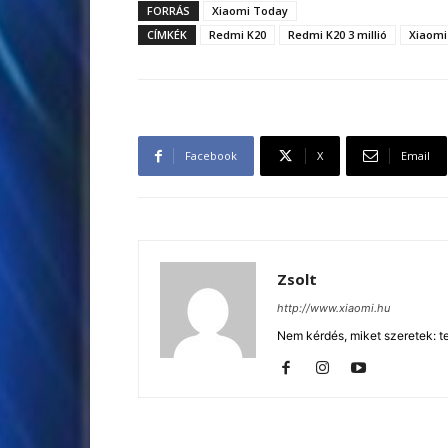
FORRÁS
Xiaomi Today
CÍMKÉK
Redmi K20
Redmi K20 3 millió
Xiaomi
Facebook
X
Email
Zsolt
http://www.xiaomi.hu
Nem kérdés, miket szeretek: te