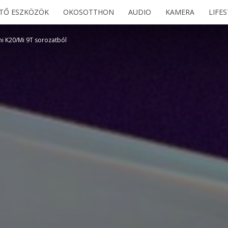
ETŐ ESZKÖZÖK
OKOSOTTHON
AUDIO
KAMERA
LIFE
mi K20/Mi 9T sorozatból