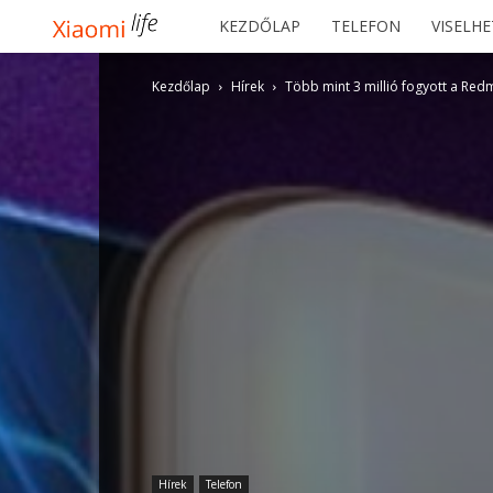
Xiaomilife
KEZDŐLAP
TELEFON
VISELH
Kezdőlap
Hírek
Több mint 3 millió fogyott a Red
Hírek
Telefon