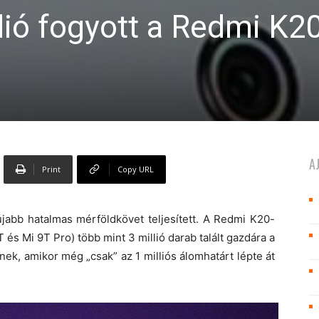
lió fogyott a Redmi K2
A
Print
Copy URL
jabb hatalmas mérföldkövet teljesített. A Redmi K20-
és Mi 9T Pro) több mint 3 millió darab talált gazdára a
nek, amikor még „csak” az 1 milliós álomhatárt lépte át