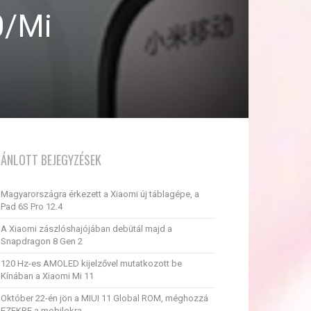
0/Mi
JÁNLOTT BEJEGYZÉSEK
Magyarországra érkezett a Xiaomi új táblagépe, a
Pad 6S Pro 12.4
A Xiaomi zászlóshajójában debütál majd a
Snapdragon 8 Gen 2
120 Hz-es AMOLED kijelzővel mutatkozott be
Kínában a Xiaomi Mi 11
Október 22-én jön a MIUI 11 Global ROM, méghozzá
EZEKRE a mobilokra