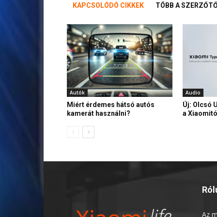
KAPCSOLÓDÓ CIKKEK
TÖBB A SZERZŐT
Autók
Audio
Miért érdemes hátsó autós
Új: Olcsó 
kamerát használni?
a Xiaomitó
Ról
Az
m