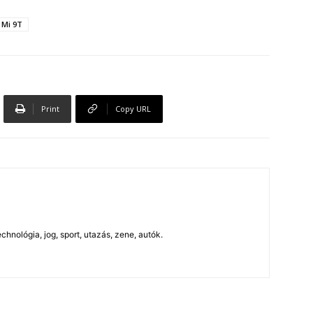
 Mi 9T
Print
Copy URL
chnológia, jog, sport, utazás, zene, autók.