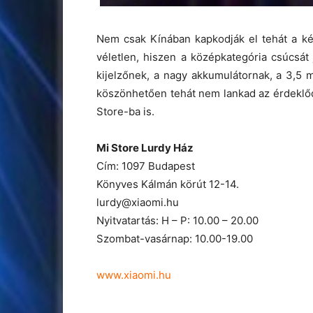
Nem csak Kínában kapkodják el tehát a ké
véletlen, hiszen a középkategória csúcsá
kijelzőnek, a nagy akkumulátornak, a 3,5
köszönhetően tehát nem lankad az érdeklőd
Store-ba is.
Mi Store Lurdy Ház
Cím: 1097 Budapest
Könyves Kálmán körút 12-14.
lurdy@xiaomi.hu
Nyitvatartás: H – P: 10.00 – 20.00
Szombat-vasárnap: 10.00-19.00
www.xiaomi.hu