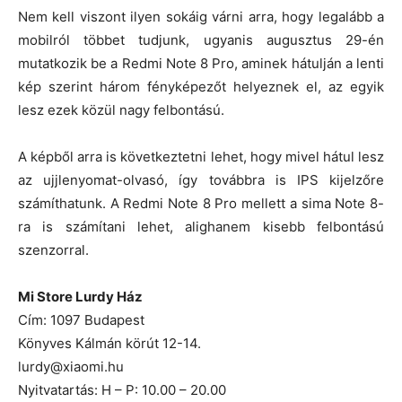
Nem kell viszont ilyen sokáig várni arra, hogy legalább a
mobilról többet tudjunk, ugyanis augusztus 29-én
mutatkozik be a Redmi Note 8 Pro, aminek hátulján a lenti
kép szerint három fényképezőt helyeznek el, az egyik
lesz ezek közül nagy felbontású.
A képből arra is következtetni lehet, hogy mivel hátul lesz
az ujjlenyomat-olvasó, így továbbra is IPS kijelzőre
számíthatunk. A Redmi Note 8 Pro mellett a sima Note 8-
ra is számítani lehet, alighanem kisebb felbontású
szenzorral.
Mi Store Lurdy Ház
Cím: 1097 Budapest
Könyves Kálmán körút 12-14.
lurdy@xiaomi.hu
Nyitvatartás: H – P: 10.00 – 20.00