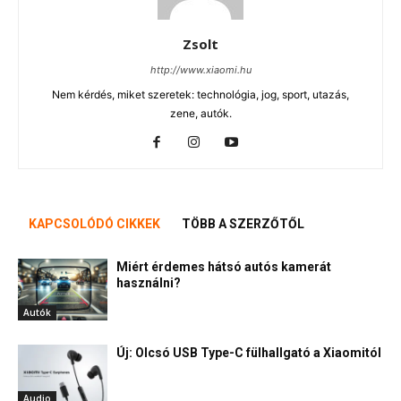
Zsolt
http://www.xiaomi.hu
Nem kérdés, miket szeretek: technológia, jog, sport, utazás,
zene, autók.
KAPCSOLÓDÓ CIKKEK
TÖBB A SZERZŐTŐL
Miért érdemes hátsó autós kamerát
használni?
Autók
Új: Olcsó USB Type-C fülhallgató a Xiaomitól
Audio