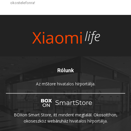
okostelefonra!
Rólunk
Az
mStore
hivatalos hírportálja.
BOXon Smart Store, itt mindent megtalál. Okosotthon,
okoseszköz webáruház
hivatalos hírportálja.