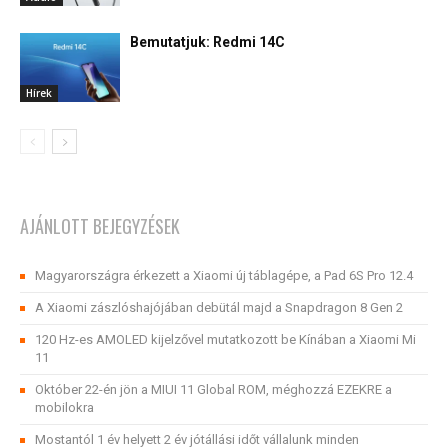
Bemutatjuk: Redmi 14C
Hírek
AJÁNLOTT BEJEGYZÉSEK
Magyarországra érkezett a Xiaomi új táblagépe, a Pad 6S Pro 12.4
A Xiaomi zászlóshajójában debütál majd a Snapdragon 8 Gen 2
120 Hz-es AMOLED kijelzővel mutatkozott be Kínában a Xiaomi Mi
11
Október 22-én jön a MIUI 11 Global ROM, méghozzá EZEKRE a
mobilokra
Mostantól 1 év helyett 2 év jótállási időt vállalunk minden