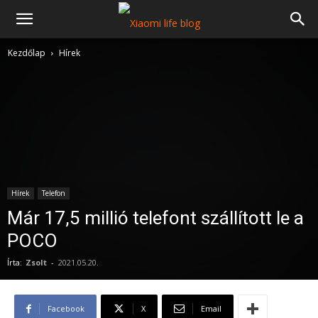
Kezdőlap
Hírek
Hírek
Telefon
Már 17,5 millió telefont szállított le a
POCO
Írta:
Zsolt
-
2021.05.20.
Facebook
X
Email