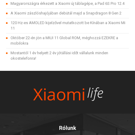
Magyarországra érkezett a Xiaomi új táblagépe, a Pad 6S Pro 12.4
A Xiaomi zászlóshajójában debütál majd a Snapdragon 8 Gen 2
120 Hz-es AMOLED kijelzővel mutatkozott be Kínában a Xiaomi Mi
11
Október 22-én jön a MIUI 11 Global ROM, méghozzá EZEKRE a
mobilokra
Mostantól 1 év helyett 2 év jótállási időt vállalunk minden
okostelefonra!
Rólunk