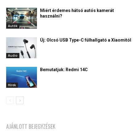
Miért érdemes hátsó autós kamerát
használni?
Autók
Új: Olcsó USB Type-C fülhallgató a Xiaomitól
Audio
Bemutatjuk: Redmi 14C
Hírek
AJÁNLOTT BEJEGYZÉSEK