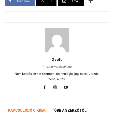
Facebook
X
Email
Zsolt
http://www.xiaomi.hu
Nem kérdés, miket szeretek: technológia, jog, sport, utazás,
zene, autók.
KAPCSOLÓDÓ CIKKEK
TÖBB A SZERZŐTŐL