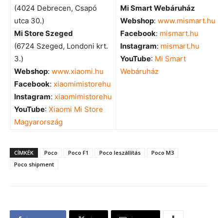
(4024 Debrecen, Csapó
Mi Smart Webáruház
utca 30.)
Webshop
:
www.mismart.hu
Mi Store Szeged
Facebook
:
mismart.hu
(6724 Szeged, Londoni krt.
Instagram
:
mismart.hu
3.)
YouTube
:
Mi Smart
Webshop
:
www.xiaomi.hu
Webáruház
Facebook
:
xiaomimistorehu
Instagram
:
xiaomimistorehu
YouTube
:
Xiaomi Mi Store
Magyarország
CÍMKÉK
Poco
Poco F1
Poco leszállítás
Poco M3
Poco shipment