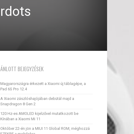
irdots
JÁNLOTT BEJEGYZÉSEK
Magyarországra érkezett a Xiaomi új táblagépe, a
Pad 6S Pro 12.4
A Xiaomi zászlóshajójában debütál majd a
Snapdragon 8 Gen 2
120 Hz-es AMOLED kijelzővel mutatkozott be
Kínában a Xiaomi Mi 11
Október 22-én jön a MIUI 11 Global ROM, méghozzá
EZEKRE a mobilokra