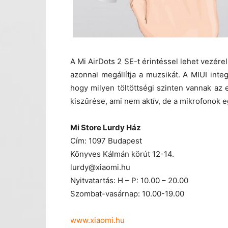
A Mi AirDots 2 SE-t érintéssel lehet vezérel
azonnal megállítja a muzsikát. A MIUI integr
hogy milyen töltöttségi szinten vannak az
kiszűrése, ami nem aktív, de a mikrofonok e
Mi Store Lurdy Ház
Cím: 1097 Budapest
Könyves Kálmán körút 12-14.
lurdy@xiaomi.hu
Nyitvatartás: H – P: 10.00 – 20.00
Szombat-vasárnap: 10.00-19.00
www.xiaomi.hu