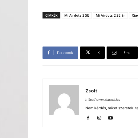
CÍMKÉK
Mi Airdots 2 SE
Mi Airdots 2 SE ár
Xia
Facebook
X
Email
Zsolt
http://www.xiaomi.hu
Nem kérdés, miket szeretek: te