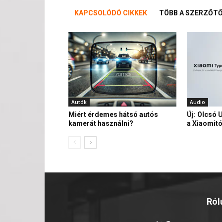
KAPCSOLÓDÓ CIKKEK
TÖBB A SZERZŐT
Autók
Audio
Miért érdemes hátsó autós
Új: Olcsó 
kamerát használni?
a Xiaomitó
Ról