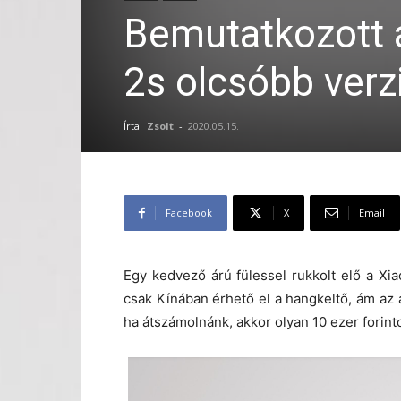
Bemutatkozott a
2s olcsóbb verz
Írta:
Zsolt
-
2020.05.15.
Facebook
X
Email
Egy kedvező árú fülessel rukkolt elő a X
csak Kínában érhető el a hangkeltő, ám az á
ha átszámolnánk, akkor olyan 10 ezer forinto