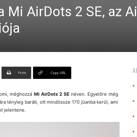
 Mi AirDots 2 SE, az A
iója
A
Print
Copy URL
iaomi, méghozzá
Mi AirDots 2 SE
néven. Egyelőre még
ra tényleg baráti, ott mindössze 170 jüanba kerül, ami
t jelentene.