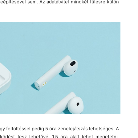
eépítésével sem. Az adatátvitel mindkét fülesre külön
y feltöltéssel pedig 5 óra zenelejátszás lehetséges. A
dést tesz lehetővé, 1,5 óra alatt lehet megetetni,