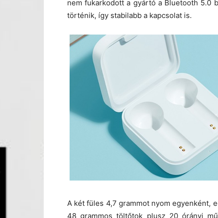
nem fukarkodott a gyártó a Bluetooth 5.0 b
történik, így stabilabb a kapcsolat is.
A két füles 4,7 grammot nyom egyenként, eg
48 grammos töltőtok plusz 20 órányi műkö