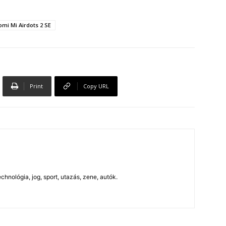
omi Mi Airdots 2 SE
Print
Copy URL
chnológia, jog, sport, utazás, zene, autók.