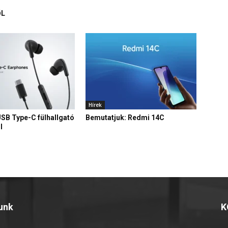
ŐL
Hírek
USB Type-C fülhallgató
Bemutatjuk: Redmi 14C
l
unk
K