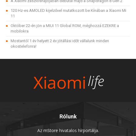
A Xiaomi zászlóshajójában debütál majd a Snapdragon 8 Gen 2
120 Hz-es AMOLED kijelzővel mutatkozott be Kínában a Xiaomi Mi
11
Október 22-én jön a MIUI 11 Global ROM, méghozzá EZEKRE a
mobilokra
Mostantól 1 év helyett 2 év jótállási időt vállalunk minden
okostelefonra!
Rólunk
Az
mStore
hivatalos hírportálja.