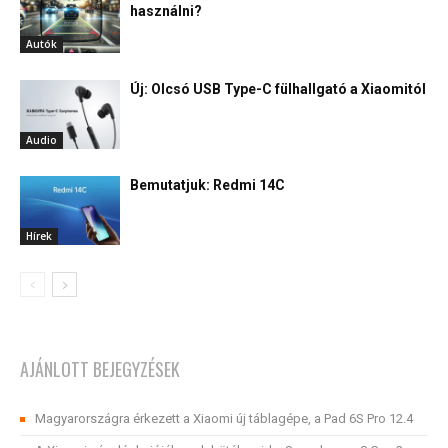
használni?
Autók
Új: Olcsó USB Type-C fülhallgató a Xiaomitól
Audio
Bemutatjuk: Redmi 14C
Hírek
AJÁNLOTT BEJEGYZÉSEK
Magyarországra érkezett a Xiaomi új táblagépe, a Pad 6S Pro 12.4