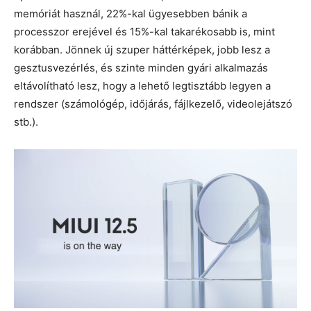
memóriát használ, 22%-kal ügyesebben bánik a
processzor erejével és 15%-kal takarékosabb is, mint
korábban. Jönnek új szuper háttérképek, jobb lesz a
gesztusvezérlés, és szinte minden gyári alkalmazás
eltávolítható lesz, hogy a lehető legtisztább legyen a
rendszer (számológép, időjárás, fájlkezelő, videolejátszó
stb.).