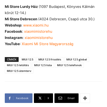
Mi Store Lurdy Ház
(1097 Budapest, Könyves Kálmán
körút 12-14.)
Mi Store Debrecen
(4024 Debrecen, Csapó utca 30.)
Webshop
:
www.xiaomi.hu
Facebook
:
xiaomimistorehu
Instagram
:
xiaomimistorehu
YouTube
:
Xiaomi Mi Store Magyarország
CÍMKÉK
MIUI 12.5
MIUI 12.5 frissítés
MIUI 12.5 global
MIUI 12.5 letöltés
MIUI 12.5 lista
MIUI 12.5 telefonok
MIUI 12.5 ütemterv
Facebook
X
Email