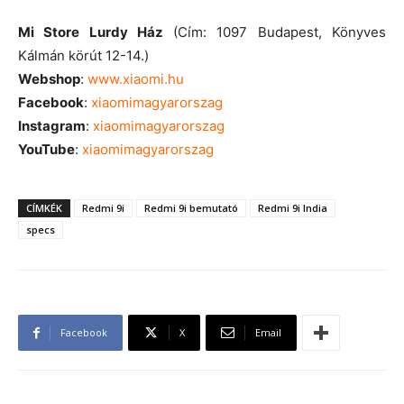
Mi Store Lurdy Ház
(Cím: 1097 Budapest, Könyves
Kálmán körút 12-14.)
Webshop
:
www.xiaomi.hu
Facebook
:
xiaomimagyarorszag
Instagram
:
xiaomimagyarorszag
YouTube
:
xiaomimagyarorszag
CÍMKÉK
Redmi 9i
Redmi 9i bemutató
Redmi 9i India
specs
Facebook
X
Email