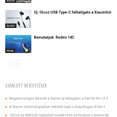
Autók
Új: Olcsó USB Type-C fülhallgató a Xiaomitól
Audio
Bemutatjuk: Redmi 14C
Hírek
AJÁNLOTT BEJEGYZÉSEK
Magyarországra érkezett a Xiaomi új táblagépe, a Pad 6S Pro 12.4
A Xiaomi zászlóshajójában debütál majd a Snapdragon 8 Gen 2
120 Hz-es AMOLED kijelzővel mutatkozott be Kínában a Xiaomi Mi