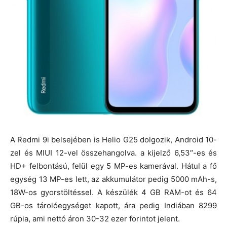
A Redmi 9i belsejében is Helio G25 dolgozik, Android 10-
zel és MIUI 12-vel összehangolva. a kijelző 6,53″-es és
HD+ felbontású, felül egy 5 MP-es kamerával. Hátul a fő
egység 13 MP-es lett, az akkumulátor pedig 5000 mAh-s,
18W-os gyorstöltéssel. A készülék 4 GB RAM-ot és 64
GB-os tárolóegységet kapott, ára pedig Indiában 8299
rúpia, ami nettó áron 30-32 ezer forintot jelent.