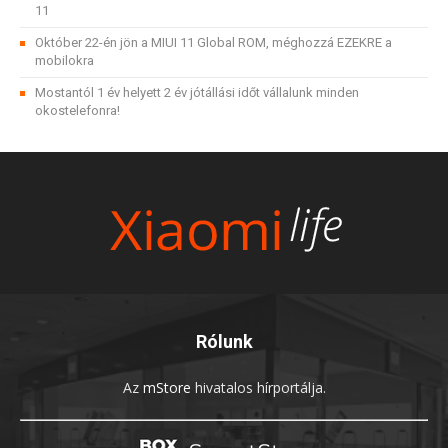
11
Október 22-én jön a MIUI 11 Global ROM, méghozzá EZEKRE a
mobilokra
Mostantól 1 év helyett 2 év jótállási időt vállalunk minden
okostelefonra!
Rólunk
Az
mStore
hivatalos hírportálja.