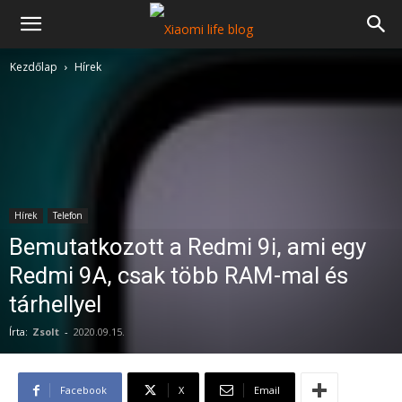
Kezdőlap
Hírek
Hírek
Telefon
Bemutatkozott a Redmi 9i, ami egy
Redmi 9A, csak több RAM-mal és
tárhellyel
Írta:
Zsolt
-
2020.09.15.
Facebook
X
Email