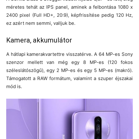
méretes tehát az IPS panel, aminek a felbontása 1080 x
2400 pixel (Full HD+, 20:9), képfrissítése pedig 120 Hz,
ez azért nem semmi, valljuk be.
Kamera, akkumulátor
A hátlapi kamerakvartettre visszatérve. A 64 MP-es Sony
szenzor mellett van még egy 8 MP-es (120 fokos
széleslátószögű), egy 2 MP-es és egy 5 MP-es (makró).
Támogatott a RAW formátum, valamint a szuper éjszakai
mód is.