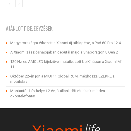
AJÁNLOTT BEJEGYZÉSEK
Magyarországra érkezett a Xiaomi új táblagépe, a Pad 6S Pro 12.4
A Xiaomi zászlóshajójában debütál majd a Snapdragon 8 Gen 2
120 Hz-es AMOLED kijelzővel mutatkozott be Kínában a Xiaomi Mi
11
Október 22-én jön a MIUI 11 Global ROM, méghozzá EZEKRE a
mobilokra
Mostantól 1 év helyett 2 év jótállási időt vállalunk minden
okostelefonra!