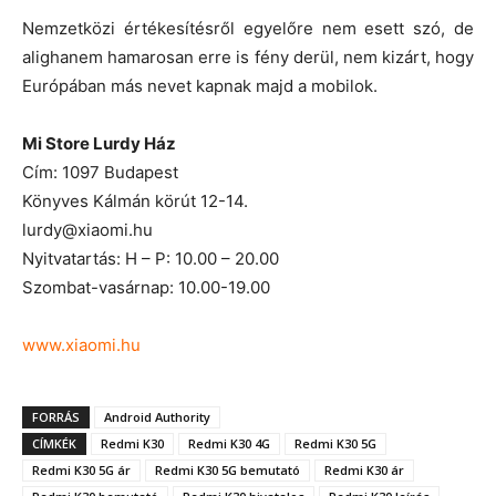
Nemzetközi értékesítésről egyelőre nem esett szó, de
alighanem hamarosan erre is fény derül, nem kizárt, hogy
Európában más nevet kapnak majd a mobilok.
Mi Store Lurdy Ház
Cím: 1097 Budapest
Könyves Kálmán körút 12-14.
lurdy@xiaomi.hu
Nyitvatartás: H – P: 10.00 – 20.00
Szombat-vasárnap: 10.00-19.00
www.xiaomi.hu
FORRÁS
Android Authority
CÍMKÉK
Redmi K30
Redmi K30 4G
Redmi K30 5G
Redmi K30 5G ár
Redmi K30 5G bemutató
Redmi K30 ár