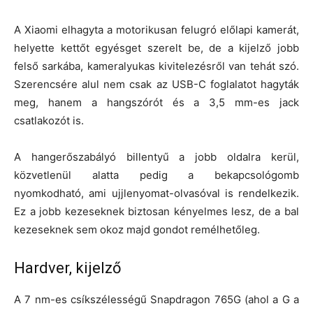
A Xiaomi elhagyta a motorikusan felugró előlapi kamerát,
helyette kettőt egyésget szerelt be, de a kijelző jobb
felső sarkába, kameralyukas kivitelezésről van tehát szó.
Szerencsére alul nem csak az USB-C foglalatot hagyták
meg, hanem a hangszórót és a 3,5 mm-es jack
csatlakozót is.
A hangerőszabályó billentyű a jobb oldalra kerül,
közvetlenül alatta pedig a bekapcsológomb
nyomkodható, ami ujjlenyomat-olvasóval is rendelkezik.
Ez a jobb kezeseknek biztosan kényelmes lesz, de a bal
kezeseknek sem okoz majd gondot remélhetőleg.
Hardver, kijelző
A 7 nm-es csíkszélességű Snapdragon 765G (ahol a G a