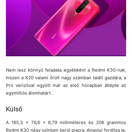
Nem lesz könnyű feladata egyébként a Redmi K30-nak,
hiszen a K20 valami őrült nagy számban talált gazdára, a
Pro verizóval együtt már az első hónapban átlépte az
egymilliós álomhatárt.
Külső
A 165,3 x 76,6 x 8,79 milliméteres és 208 grammos
Redmi K30 négy színben kerül piacra. Angolul fordítsa le,