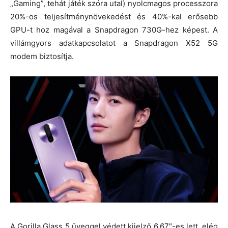
„Gaming”, tehát játék szóra utal) nyolcmagos processzora
20%-os teljesítménynövekedést és 40%-kal erősebb
GPU-t hoz magával a Snapdragon 730G-hez képest. A
villámgyors adatkapcsolatot a Snapdragon X52 5G
modem biztosítja.
A Gorilla Glass 5 üveggel védett kijelző 6,67″-es lett, elég