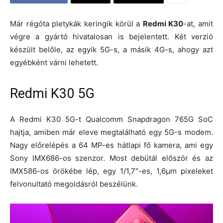
Már régóta pletykák keringik körül a
Redmi K30
-at, amit
végre a gyártó hivatalosan is bejelentett. Két verzió
készült belőle, az egyik 5G-s, a másik 4G-s, ahogy azt
egyébként várni lehetett.
Redmi K30 5G
A Redmi K30 5G-t Qualcomm Snapdragon 765G SoC
hajtja, amiben már eleve megtalálható egy 5G-s modem.
Nagy előrelépés a 64 MP-es hátlapi fő kamera, ami egy
Sony IMX686-os szenzor. Most debütál először és az
IMX586-os örökébe lép, egy 1/1,7″-es, 1,6μm pixeleket
felvonultató megoldásról beszélünk.