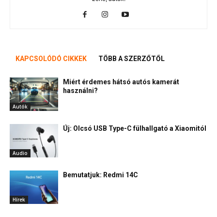
KAPCSOLÓDÓ CIKKEK
TÖBB A SZERZŐTŐL
Miért érdemes hátsó autós kamerát
használni?
Autók
Új: Olcsó USB Type-C fülhallgató a Xiaomitól
Audio
Bemutatjuk: Redmi 14C
Hírek