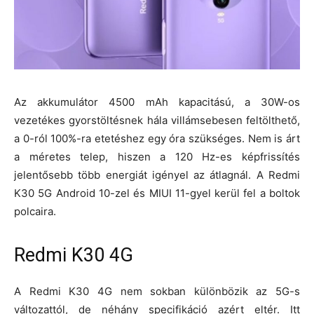
Az akkumulátor 4500 mAh kapacitású, a 30W-os
vezetékes gyorstöltésnek hála villámsebesen feltölthető,
a 0-ról 100%-ra etetéshez egy óra szükséges. Nem is árt
a méretes telep, hiszen a 120 Hz-es képfrissítés
jelentősebb több energiát igényel az átlagnál. A Redmi
K30 5G Android 10-zel és MIUI 11-gyel kerül fel a boltok
polcaira.
Redmi K30 4G
A Redmi K30 4G nem sokban különbözik az 5G-s
változattól, de néhány specifikáció azért eltér. Itt