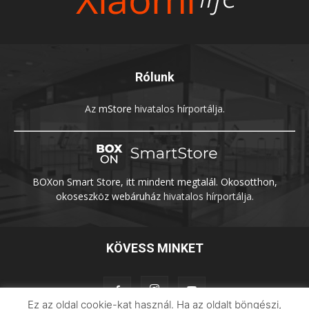
Rólunk
Az
mStore
hivatalos hírportálja.
BOXon Smart Store, itt mindent megtalál. Okosotthon,
okoseszköz webáruház
hivatalos hírportálja.
KÖVESS MINKET
Ez az oldal cookie-kat használ. Ha az oldalt böngészi,