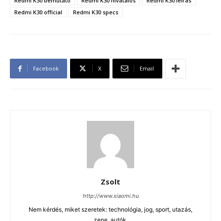
Redmi K30 bemutató
Redmi K30 hivatalos
Redmi K30 leírás
Redmi K30 official
Redmi K30 specs
Facebook
X
Email
Zsolt
http://www.xiaomi.hu
Nem kérdés, miket szeretek: technológia, jog, sport, utazás,
zene, autók.