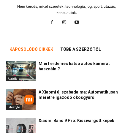
Nem kérdés, miket szeretek: technológia, jog, sport, utazás,
zene, autók.
KAPCSOLÓDÓ CIKKEK
TÖBB A SZERZŐTŐL
Miért érdemes hátsó autós kamerát
használni?
Autók
A Xiaomi új szabadalma: Automatikusan
méretre igazodó okosgyűrű
Lifestyle
Xiaomi Band 9 Pro: Kiszivárgott képek