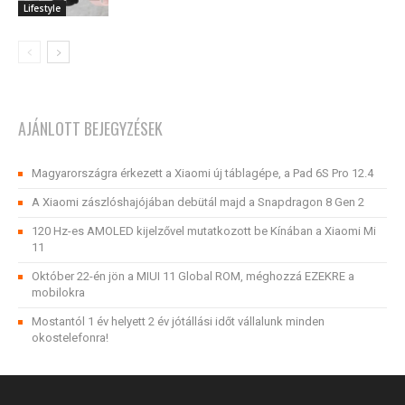
Lifestyle
AJÁNLOTT BEJEGYZÉSEK
Magyarországra érkezett a Xiaomi új táblagépe, a Pad 6S Pro 12.4
A Xiaomi zászlóshajójában debütál majd a Snapdragon 8 Gen 2
120 Hz-es AMOLED kijelzővel mutatkozott be Kínában a Xiaomi Mi
11
Október 22-én jön a MIUI 11 Global ROM, méghozzá EZEKRE a
mobilokra
Mostantól 1 év helyett 2 év jótállási időt vállalunk minden
okostelefonra!