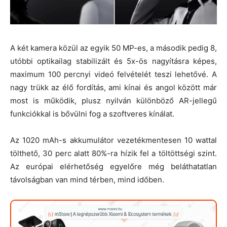
A két kamera közül az egyik 50 MP-es, a második pedig 8,
utóbbi optikailag stabilizált és 5x-ös nagyításra képes,
maximum 100 percnyi videó felvételét teszi lehetővé. A
nagy trükk az élő fordítás, ami kínai és angol között már
most is működik, plusz nyilván különböző AR-jellegű
funkciókkal is bővülni fog a szoftveres kínálat.
Az 1020 mAh-s akkumulátor vezetékmentesen 10 wattal
tölthető, 30 perc alatt 80%-ra hízik fel a töltöttségi szint.
Az európai elérhetőség egyelőre még beláthatatlan
távolságban van mind térben, mind időben.