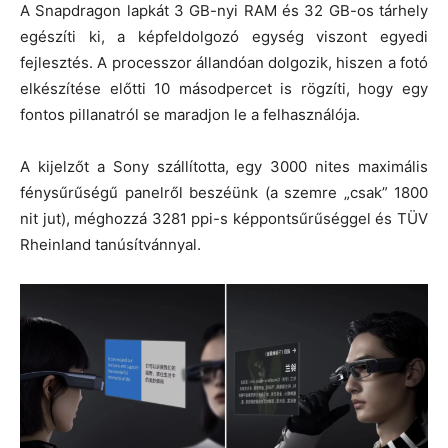
A Snapdragon lapkát 3 GB-nyi RAM és 32 GB-os tárhely
egészíti ki, a képfeldolgozó egység viszont egyedi
fejlesztés. A processzor állandóan dolgozik, hiszen a fotó
elkészítése előtti 10 másodpercet is rögzíti, hogy egy
fontos pillanatról se maradjon le a felhasználója.
A kijelzőt a Sony szállította, egy 3000 nites maximális
fénysűrűségű panelről beszéünk (a szemre „csak” 1800
nit jut), méghozzá 3281 ppi-s képpontsűrűséggel és TÜV
Rheinland tanúsítvánnyal.