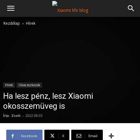
Kezdőlap
Hírek
Hírek
Okos eszközök
Ha lesz pénz, lesz Xiaomi
okosszemüveg is
Írta:
Zsolt
-
2022.08.03.
Facebook
X
Email