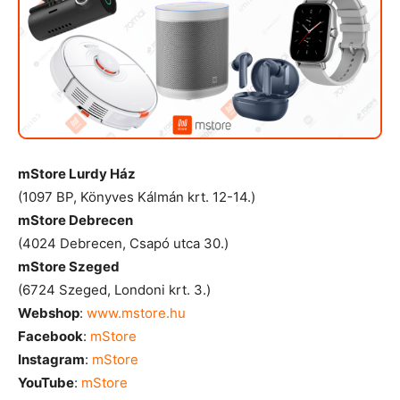
mStore Lurdy Ház
(1097 BP, Könyves Kálmán krt. 12-14.)
mStore
Debrecen
(4024 Debrecen, Csapó utca 30.)
mStore
Szeged
(6724 Szeged, Londoni krt. 3.)
Webshop
:
www.mstore.hu
Facebook
:
mStore
Instagram
:
mStore
YouTube
:
mStore