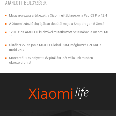
AJÁNLOTT BEJEGYZÉSEK
Magyarországra érkezett a Xiaomi új táblagépe, a Pad 6S Pro 12.4
A Xiaomi zászlóshajójában debütál majd a Snapdragon 8 Gen 2
120 Hz-es AMOLED kijelzővel mutatkozott be Kínában a Xiaomi Mi
11
Október 22-én jön a MIUI 11 Global ROM, méghozzá EZEKRE a
mobilokra
Mostantól 1 év helyett 2 év jótállási időt vállalunk minden
okostelefonra!