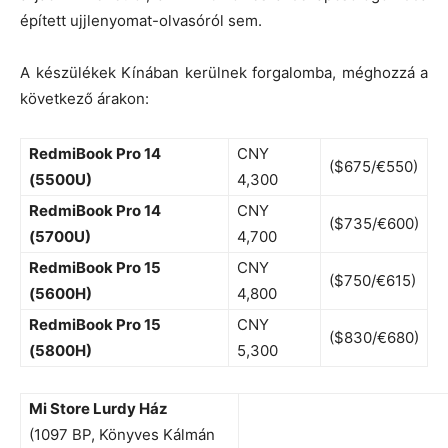
épített ujjlenyomat-olvasóról sem.
A készülékek Kínában kerülnek forgalomba, méghozzá a
következő árakon:
RedmiBook Pro 14
CNY
($675/€550)
(5500U)
4,300
RedmiBook Pro 14
CNY
($735/€600)
(5700U)
4,700
RedmiBook Pro 15
CNY
($750/€615)
(5600H)
4,800
RedmiBook Pro 15
CNY
($830/€680)
(5800H)
5,300
Mi Store Lurdy Ház
(1097 BP, Könyves Kálmán