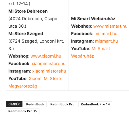
krt. 12-14.)
Mi Store Debrecen
(4024 Debrecen, Csapó
Mi Smart Webáruház
utca 30.)
Webshop
:
www.mismart.hu
Mi Store Szeged
Facebook
:
mismart.hu
(6724 Szeged, Londoni krt.
Instagram
:
mismart.hu
3.)
YouTube
:
Mi Smart
Webshop
:
www.xiaomi.hu
Webáruház
Facebook
:
xiaomimistorehu
Instagram
:
xiaomimistorehu
YouTube
:
Xiaomi Mi Store
Magyarország
CÍMKÉK
RedmiBook
RedmiBook Pro
RedmiBook Pro 14
RedmiBook Pro 15