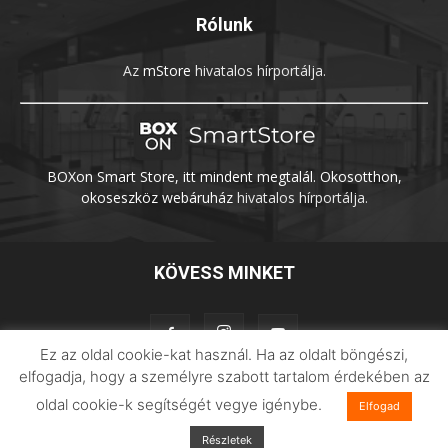
Rólunk
Az
mStore
hivatalos hírportálja.
BOXon Smart Store, itt mindent megtalál. Okosotthon,
okoseszköz webáruház
hivatalos hírportálja.
KÖVESS MINKET
Ez az oldal cookie-kat használ. Ha az oldalt böngészi,
elfogadja, hogy a személyre szabott tartalom érdekében az
oldal cookie-k segítségét vegye igénybe.
Elfogad
Adatvédelem
Impresszum
Imilab
Részletek
© 2026 Xiaomilife | Minden jog fenntartva.