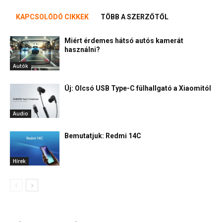
KAPCSOLÓDÓ CIKKEK
TÖBB A SZERZŐTŐL
Miért érdemes hátsó autós kamerát
használni?
Autók
Új: Olcsó USB Type-C fülhallgató a Xiaomitól
Audio
Bemutatjuk: Redmi 14C
Hírek