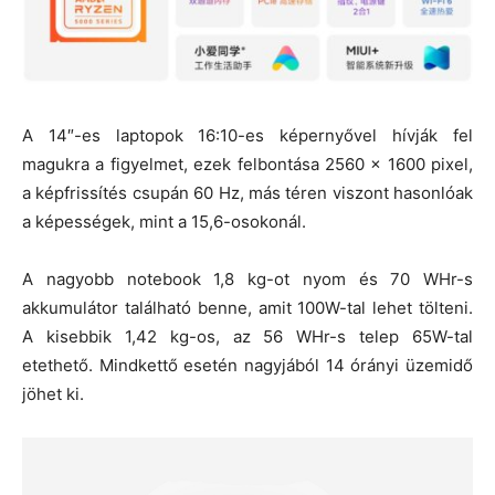
A 14″-es laptopok 16:10-es képernyővel hívják fel
magukra a figyelmet, ezek felbontása 2560 x 1600 pixel,
a képfrissítés csupán 60 Hz, más téren viszont hasonlóak
a képességek, mint a 15,6-osokonál.
A nagyobb notebook 1,8 kg-ot nyom és 70 WHr-s
akkumulátor található benne, amit 100W-tal lehet tölteni.
A kisebbik 1,42 kg-os, az 56 WHr-s telep 65W-tal
etethető. Mindkettő esetén nagyjából 14 órányi üzemidő
jöhet ki.