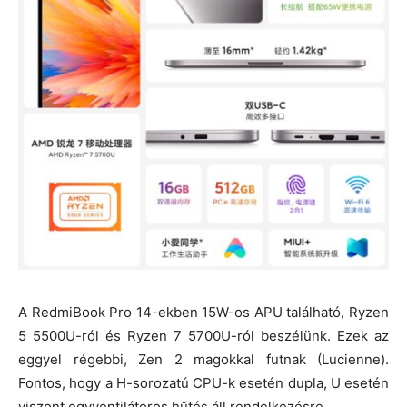
A RedmiBook Pro 14-ekben 15W-os APU található, Ryzen
5 5500U-ról és Ryzen 7 5700U-ról beszélünk. Ezek az
eggyel régebbi, Zen 2 magokkal futnak (Lucienne).
Fontos, hogy a H-sorozatú CPU-k esetén dupla, U esetén
viszont egyventilátoros hűtés áll rendelkezésre.