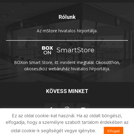
Rólunk
Az
mStore
hivatalos hírportálja.
BOXon Smart Store, itt mindent megtalál. Okosotthon,
okoseszköz webáruház
hivatalos hírportálja.
KÖVESS MINKET
Ez az oldal cookie-kat használ. Ha az oldalt böngészi,
elfogadja, hogy a személyre szabott tartalom érdekében az
oldal cookie-k segítségét vegye igénybe.
Adatvédelem
Impresszum
Imilab
Elfogad