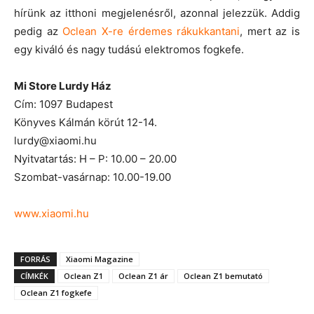
hírünk az itthoni megjelenésről, azonnal jelezzük. Addig
pedig az
Oclean X-re érdemes rákukkantani
, mert az is
egy kiváló és nagy tudású elektromos fogkefe.
Mi Store Lurdy Ház
Cím: 1097 Budapest
Könyves Kálmán körút 12-14.
lurdy@xiaomi.hu
Nyitvatartás: H – P: 10.00 – 20.00
Szombat-vasárnap: 10.00-19.00
www.xiaomi.hu
FORRÁS
Xiaomi Magazine
CÍMKÉK
Oclean Z1
Oclean Z1 ár
Oclean Z1 bemutató
Oclean Z1 fogkefe