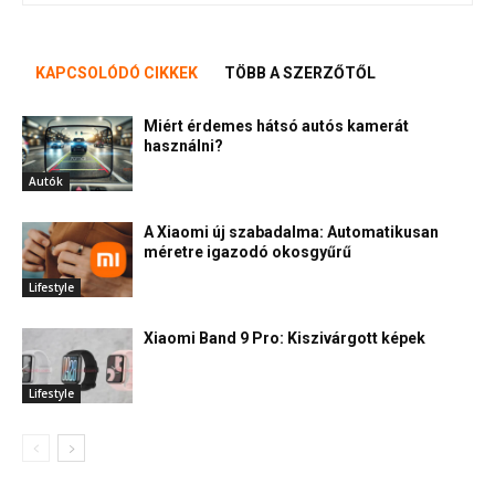
KAPCSOLÓDÓ CIKKEK
TÖBB A SZERZŐTŐL
Miért érdemes hátsó autós kamerát
használni?
Autók
A Xiaomi új szabadalma: Automatikusan
méretre igazodó okosgyűrű
Lifestyle
Xiaomi Band 9 Pro: Kiszivárgott képek
Lifestyle