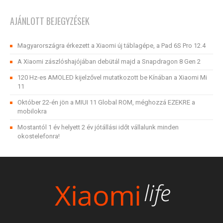
AJÁNLOTT BEJEGYZÉSEK
Magyarországra érkezett a Xiaomi új táblagépe, a Pad 6S Pro 12.4
A Xiaomi zászlóshajójában debütál majd a Snapdragon 8 Gen 2
120 Hz-es AMOLED kijelzővel mutatkozott be Kínában a Xiaomi Mi
11
Október 22-én jön a MIUI 11 Global ROM, méghozzá EZEKRE a
mobilokra
Mostantól 1 év helyett 2 év jótállási időt vállalunk minden
okostelefonra!