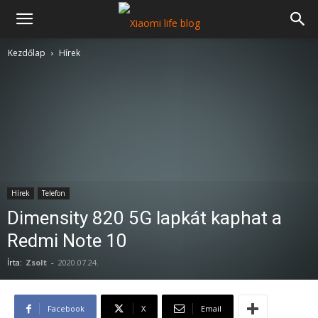
Kezdőlap
Hírek
Hírek
Telefon
Dimensity 820 5G lapkát kaphat a
Redmi Note 10
Írta:
Zsolt
-
2020.07.24.
Facebook
X
Email