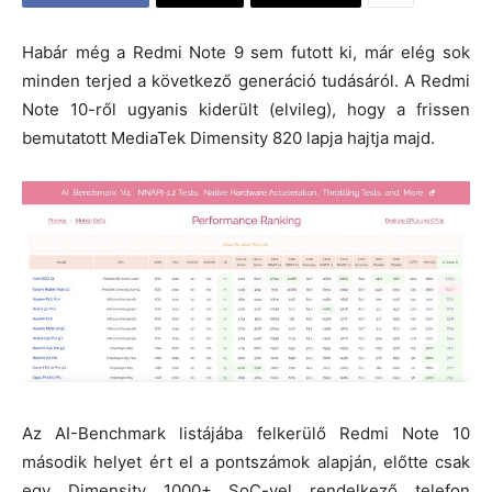
Habár még a Redmi Note 9 sem futott ki, már elég sok
minden terjed a következő generáció tudásáról. A Redmi
Note 10-ről ugyanis kiderült (elvileg), hogy a frissen
bemutatott MediaTek Dimensity 820 lapja hajtja majd.
Az AI-Benchmark listájába felkerülő Redmi Note 10
második helyet ért el a pontszámok alapján, előtte csak
egy Dimensity 1000+ SoC-vel rendelkező telefon