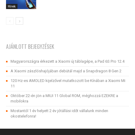
Hírek
AJÁNLOTT BEJEGYZÉSEK
Magyarországra érkezett a Xiaomi új táblagépe, a Pad 6S Pro 12.4
A Xiaomi zászlóshajójában debütál majd a Snapdragon 8 Gen 2
120 Hz-es AMOLED kijelzővel mutatkozott be Kínában a Xiaomi Mi
11
Október 22-én jön a MIUI 11 Global ROM, méghozzá EZEKRE a
mobilokra
Mostantól 1 év helyett 2 év jótállási időt vállalunk minden
okostelefonra!