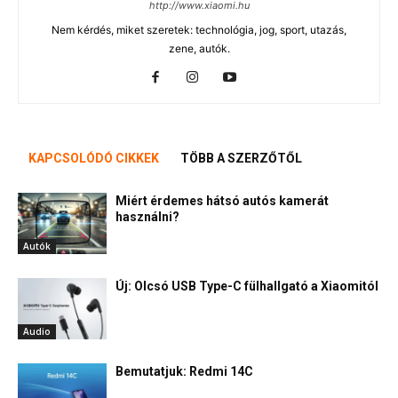
http://www.xiaomi.hu
Nem kérdés, miket szeretek: technológia, jog, sport, utazás,
zene, autók.
KAPCSOLÓDÓ CIKKEK
TÖBB A SZERZŐTŐL
Miért érdemes hátsó autós kamerát
használni?
Autók
Új: Olcsó USB Type-C fülhallgató a Xiaomitól
Audio
Bemutatjuk: Redmi 14C