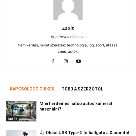
Zsolt
http://www.xiaomi.hu
Nem kérdés, miket szeretek: technológia, jog, sport, utazás,
zene, autók.
KAPCSOLÓDÓ CIKKEK
TÖBB A SZERZŐTŐL
Miért érdemes hátsó autós kamerát
használni?
Autók
Új: Olcsó USB Type-C fülhallgató a Xiaomitól