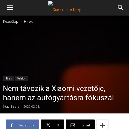
Kezdőlap
Hírek
Hírek
Telefon
Nem távozik a Xiaomi vezetője,
hanem az autógyártásra fókuszál
Írta:
Zsolt
-
2022.02.01.
Facebook
X
Email