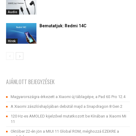
Audio
Bemutatjuk: Redmi 14C
Hírek
AJÁNLOTT BEJEGYZÉSEK
Magyarországra érkezett a Xiaomi új táblagépe, a Pad 6S Pro 12.4
A Xiaomi zászlóshajójában debütál majd a Snapdragon 8 Gen 2
120 Hz-es AMOLED kijelzővel mutatkozott be Kínában a Xiaomi Mi
11
Október 22-én jön a MIUI 11 Global ROM, méghozzá EZEKRE a