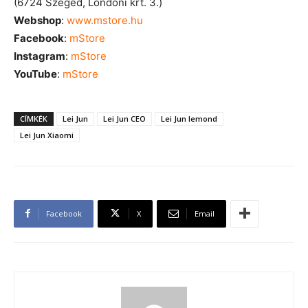
(6724 Szeged, Londoni krt. 3.)
Webshop
:
www.mstore.hu
Facebook
:
mStore
Instagram
:
mStore
YouTube
:
mStore
CÍMKÉK
Lei Jun
Lei Jun CEO
Lei Jun lemond
Lei Jun Xiaomi
Facebook
X
Email