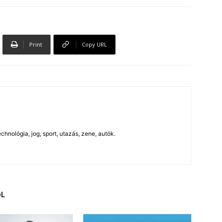
Print
Copy URL
chnológia, jog, sport, utazás, zene, autók.
ŐL