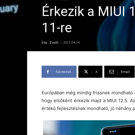
Érkezik a MIUI 
11-re
Írta:
Zsolt
-
2021.04.14.
Facebook
X
Email
Európában még mindig frissnek mondható a 
hogy elsőként érkezik majd a MIUI 12.5. Az 
értékű fejlesztésnek mondható, jó néhány pl