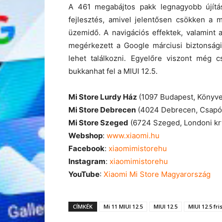
A 461 megabájtos pakk legnagyobb újítás
fejlesztés, amivel jelentősen csökken a 
üzemidő. A navigációs effektek, valamint a
megérkezett a Google márciusi biztonsági
lehet találkozni. Egyelőre viszont még 
bukkanhat fel a MIUI 12.5.
Mi Store Lurdy Ház
(1097 Budapest, Könyve
Mi Store Debrecen
(4024 Debrecen, Csapó 
Mi Store Szeged
(6724 Szeged, Londoni krt
Webshop
:
www.xiaomi.hu
Facebook
:
xiaomimistorehu
Instagram
:
xiaomimistorehu
YouTube
:
Xiaomi Mi Store Magyarország
CÍMKÉK
Mi 11 MIUI 12.5
MIUI 12.5
MIUI 12.5 fri