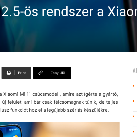
12.5-ös rendszer a Xia
A
Print
Copy URL
Xiaomi Mi 11 csúcsmodell, amire azt ígérte a gyártó,
új felület, ami bár csak félcsomagnak tűnik, de teljes
usz funkciót hoz el a legújabb szériás készülékre.