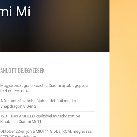
omi Mi
JÁNLOTT BEJEGYZÉSEK
Magyarországra érkezett a Xiaomi új táblagépe, a
Pad 6S Pro 12.4
A Xiaomi zászlóshajójában debütál majd a
Snapdragon 8 Gen 2
120 Hz-es AMOLED kijelzővel mutatkozott be
Kínában a Xiaomi Mi 11
Október 22-én jön a MIUI 11 Global ROM, méghozzá
EZEKRE a mobilokra