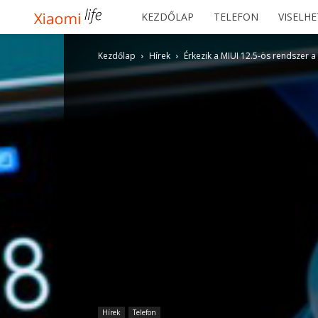
Xiaomilife
KEZDŐLAP
TELEFON
VISELH
Kezdőlap
Hírek
Érkezik a MIUI 12.5-ös rendszer a
Hírek
Telefon