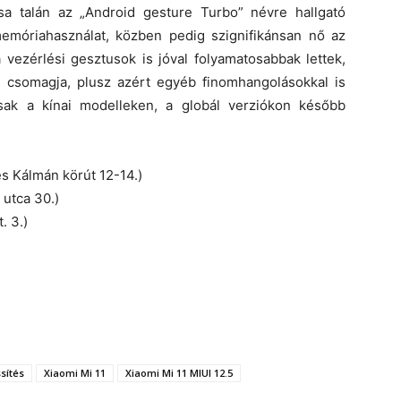
a talán az „Android gesture Turbo” névre hallgató
memóriahasználat, közben pedig szignifikánsan nő az
 vezérlési gesztusok is jóval folyamatosabbak lettek,
 csomagja, plusz azért egyéb finomhangolásokkal is
csak a kínai modelleken, a globál verziókon később
s Kálmán körút 12-14.)
utca 30.)
. 3.)
ssítés
Xiaomi Mi 11
Xiaomi Mi 11 MIUI 12.5