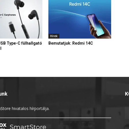
Hírek
USB Type-C fülhallgató
Bemutatjuk: Redmi 14C
l
unk
K
Store
hivatalos hírportálja.