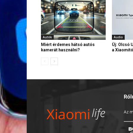
Autók
Audio
Miért érdemes hátsó autós
Új: Olcsó 
kamerát használni?
a Xiaomitó
Ról
Az
m