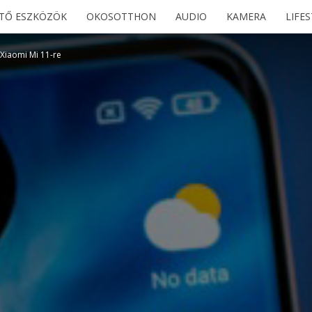
ETŐ ESZKÖZÖK
OKOSOTTHON
AUDIO
KAMERA
LIFE
 Xiaomi Mi 11-re