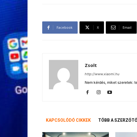
Facebook
X
Email
Zsolt
http://www.xiaomi.hu
Nem kérdés, miket szeretek: te
KAPCSOLÓDÓ CIKKEK
TÖBB A SZERZŐT