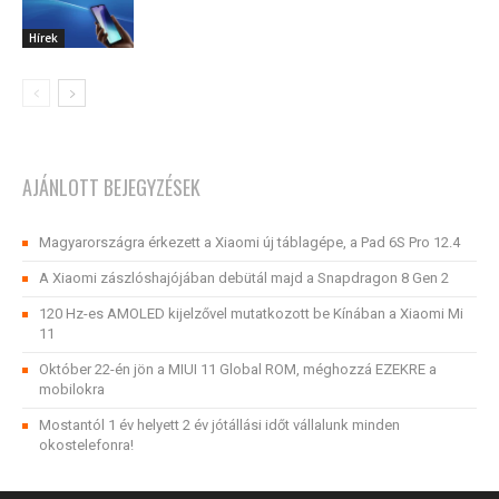
Hírek
AJÁNLOTT BEJEGYZÉSEK
Magyarországra érkezett a Xiaomi új táblagépe, a Pad 6S Pro 12.4
A Xiaomi zászlóshajójában debütál majd a Snapdragon 8 Gen 2
120 Hz-es AMOLED kijelzővel mutatkozott be Kínában a Xiaomi Mi
11
Október 22-én jön a MIUI 11 Global ROM, méghozzá EZEKRE a
mobilokra
Mostantól 1 év helyett 2 év jótállási időt vállalunk minden
okostelefonra!