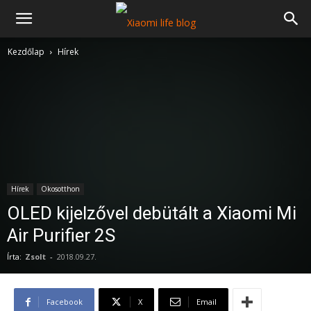
Kezdőlap
Hírek
Hírek
Okosotthon
OLED kijelzővel debütált a Xiaomi Mi
Air Purifier 2S
Írta:
Zsolt
-
2018.09.27.
Facebook
X
Email