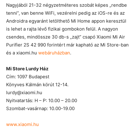
Nagyjából 21-32 négyzetméteres szobát képes „rendbe
tenni”, van benne WiFi, vezérelni pedig az iOS-re és az
Androidra egyaránt letölthető Mi Home appon keresztül
is lehet a rajta lévő fizikai gombokon felül. A nagyon
csendes, mindössze 30 db-s „zajt” csapó Xiaomi Mi Air
Purifier 2S 42 990 forintért már kapható az Mi Store-ban
és a xiaomi.hu
webáruházban
.
Mi Store Lurdy Ház
Cím: 1097 Budapest
Könyves Kálmán körút 12-14.
lurdy@xiaomi.hu
Nyitvatartás: H – P: 10.00 – 20.00
Szombat-vasárnap: 10.00-19.00
www.xiaomi.hu