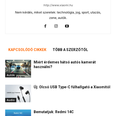
http://www.xiaomi.hu
Nem kérdés, miket szeretek: technológia, jog, sport, utazás,
zene, autók.
KAPCSOLÓDÓ CIKKEK
TÖBB A SZERZŐTŐL
Miért érdemes hátsó autós kamerát
használni?
Autók
Új: Olcsó USB Type-C fülhallgató a Xiaomitól
Audio
Bemutatjuk: Redmi 14C