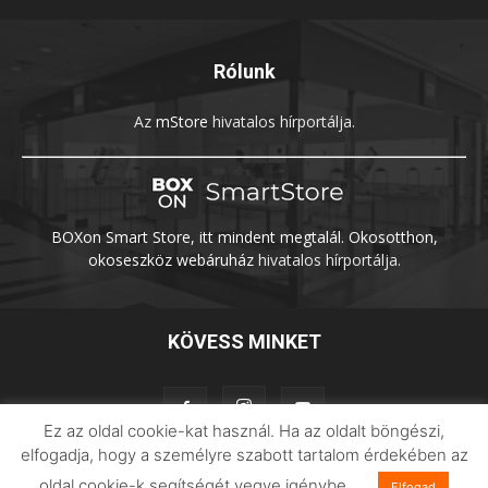
Rólunk
Az
mStore
hivatalos hírportálja.
BOXon Smart Store, itt mindent megtalál. Okosotthon,
okoseszköz webáruház
hivatalos hírportálja.
KÖVESS MINKET
Ez az oldal cookie-kat használ. Ha az oldalt böngészi,
elfogadja, hogy a személyre szabott tartalom érdekében az
oldal cookie-k segítségét vegye igénybe.
Elfogad