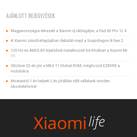
AJÁNLOTT BEJEGYZÉSEK
Magyarországra érkezett a Xiaomi új táblagépe, a Pad 6S Pro 12.4
A Xiaomi zászlóshajójában debütál majd a Snapdragon 8 Gen 2
120 Hz-es AMOLED kijelzővel mutatkozott be Kínában a Xiaomi Mi
11
Október 22-én jön a MIUI 11 Global ROM, méghozzá EZEKRE a
mobilokra
Mostantól 1 év helyett 2 év jótállási időt vállalunk minden
okostelefonra!