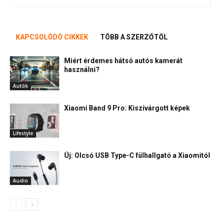
KAPCSOLÓDÓ CIKKEK
TÖBB A SZERZŐTŐL
Miért érdemes hátsó autós kamerát
használni?
Autók
Xiaomi Band 9 Pro: Kiszivárgott képek
Lifestyle
Új: Olcsó USB Type-C fülhallgató a Xiaomitól
Audio