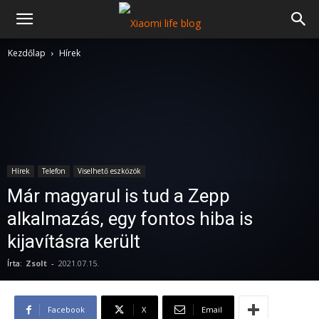
Kezdőlap
Hírek
Hírek
Telefon
Viselhető eszközök
Már magyarul is tud a Zepp
alkalmazás, egy fontos hiba is
kijavításra került
Írta:
Zsolt
-
2021.07.15.
Facebook
X
Email