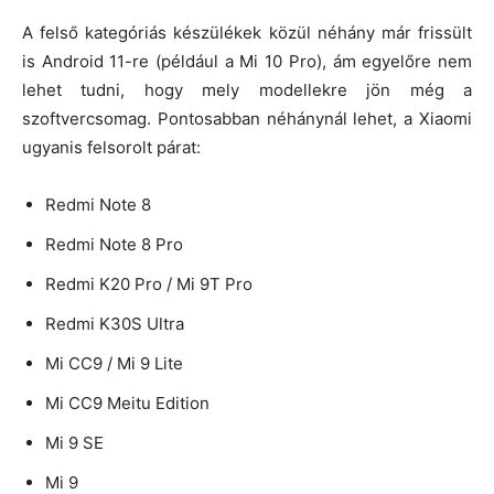
A felső kategóriás készülékek közül néhány már frissült
is Android 11-re (például a Mi 10 Pro), ám egyelőre nem
lehet tudni, hogy mely modellekre jön még a
szoftvercsomag. Pontosabban néhánynál lehet, a Xiaomi
ugyanis felsorolt párat:
Redmi Note 8
Redmi Note 8 Pro
Redmi K20 Pro / Mi 9T Pro
Redmi K30S Ultra
Mi CC9 / Mi 9 Lite
Mi CC9 Meitu Edition
Mi 9 SE
Mi 9