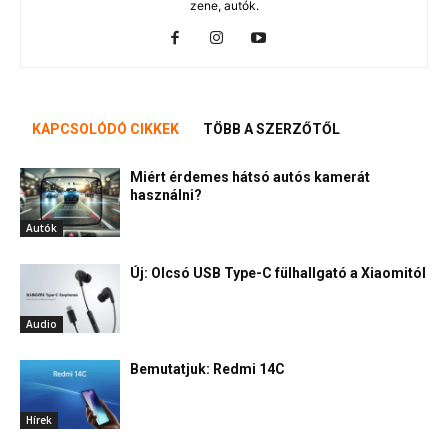
zene, autók.
KAPCSOLÓDÓ CIKKEK
TÖBB A SZERZŐTŐL
Miért érdemes hátsó autós kamerát
használni?
Autók
Új: Olcsó USB Type-C fülhallgató a Xiaomitól
Audio
Bemutatjuk: Redmi 14C
Hírek