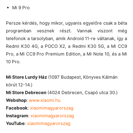
Mi 9 Pro
Persze kérdés, hogy mikor, ugyanis egyelőre csak a béta
programban vesznek részt. Vannak viszont még
telefonok a tarsolyban, amik Android 11-re váltanak, így a
Redmi K30 4G, a POCO X2, a Redmi K30 5G, a Mi CC9
Pro, a Mi CC9 Pro Premium Edition, a Mi Note 10, és a Mi
10 Pro.
Mi Store Lurdy Ház
(1097 Budapest, Könyves Kálmán
körút 12-14.)
Mi Store Debrecen
(4024 Debrecen, Csapó utca 30.)
Webshop
:
www.xiaomi.hu
Facebook
:
xiaomimagyarorszag
Instagram
:
xiaomimagyarorszag
YouTube
:
xiaomimagyarorszag