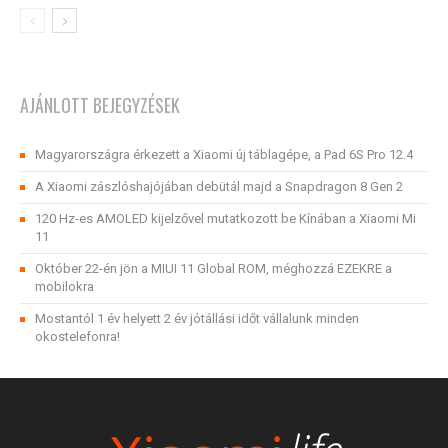
AJÁNLOTT BEJEGYZÉSEK
Magyarországra érkezett a Xiaomi új táblagépe, a Pad 6S Pro 12.4
A Xiaomi zászlóshajójában debütál majd a Snapdragon 8 Gen 2
120 Hz-es AMOLED kijelzővel mutatkozott be Kínában a Xiaomi Mi
11
Október 22-én jön a MIUI 11 Global ROM, méghozzá EZEKRE a
mobilokra
Mostantól 1 év helyett 2 év jótállási időt vállalunk minden
okostelefonra!