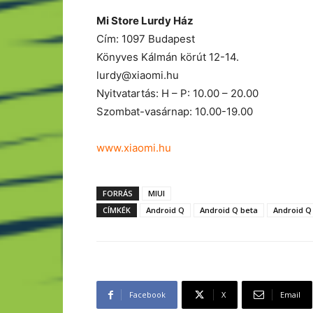
Mi Store Lurdy Ház
Cím: 1097 Budapest
Könyves Kálmán körút 12-14.
lurdy@xiaomi.hu
Nyitvatartás: H – P: 10.00 – 20.00
Szombat-vasárnap: 10.00-19.00
www.xiaomi.hu
FORRÁS
MIUI
CÍMKÉK
Android Q
Android Q beta
Android Q
Facebook
X
Email