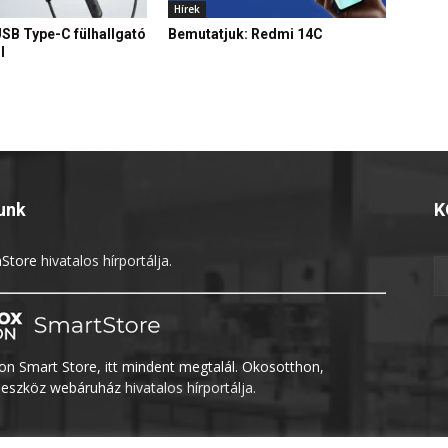
Hírek
USB Type-C fülhallgató
Bemutatjuk: Redmi 14C
l
unk
K
Store
hivatalos hírportálja.
n Smart Store, itt mindent megtalál. Okosotthon,
eszköz webáruház
hivatalos hírportálja.