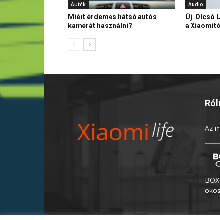
Autók
Audio
Miért érdemes hátsó autós
Új: Olcsó 
kamerát használni?
a Xiaomitó
Ról
Az
m
BOXo
okos