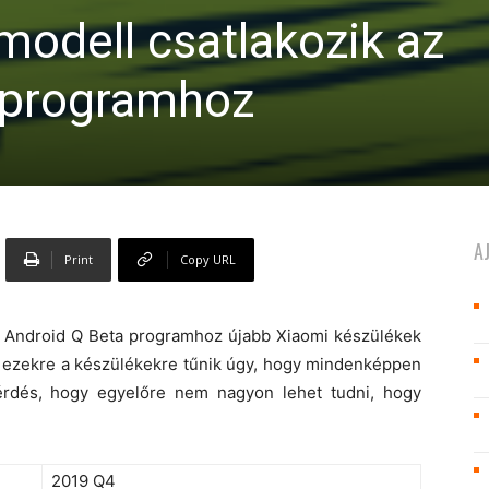
modell csatlakozik az
 programhoz
A
Print
Copy URL
 az Android Q Beta programhoz újabb Xiaomi készülékek
gy ezekre a készülékekre tűnik úgy, hogy mindenképpen
érdés, hogy egyelőre nem nagyon lehet tudni, hogy
2019 Q4