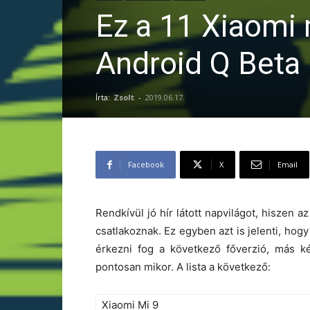
Ez a 11 Xiaomi 
Android Q Beta
Írta:
Zsolt
-
2019.06.17.
Facebook
X
Email
Rendkívül jó hír látott napvilágot, hiszen
csatlakoznak. Ez egyben azt is jelenti, ho
érkezni fog a következő főverzió, más k
pontosan mikor. A lista a következő:
Xiaomi Mi 9