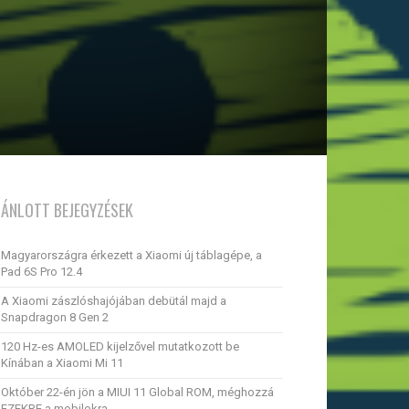
JÁNLOTT BEJEGYZÉSEK
Magyarországra érkezett a Xiaomi új táblagépe, a
Pad 6S Pro 12.4
A Xiaomi zászlóshajójában debütál majd a
Snapdragon 8 Gen 2
120 Hz-es AMOLED kijelzővel mutatkozott be
Kínában a Xiaomi Mi 11
Október 22-én jön a MIUI 11 Global ROM, méghozzá
EZEKRE a mobilokra