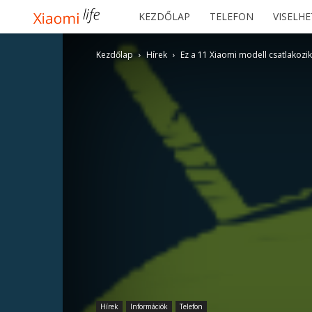
Xiaomilife
KEZDŐLAP
TELEFON
VISELH
Kezdőlap
Hírek
Ez a 11 Xiaomi modell csatlakoz
Hírek
Információk
Telefon