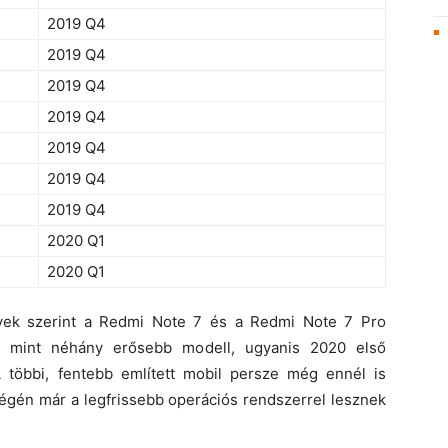
2019 Q4
2019 Q4
2019 Q4
2019 Q4
2019 Q4
2019 Q4
2019 Q4
2020 Q1
2020 Q1
rvek szerint a Redmi Note 7 és a Redmi Note 7 Pro
, mint néhány erősebb modell, ugyanis 2020 első
többi, fentebb említett mobil persze még ennél is
égén már a legfrissebb operációs rendszerrel lesznek