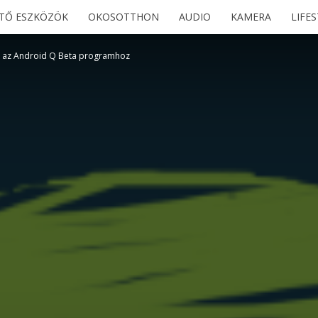
ETŐ ESZKÖZÖK
OKOSOTTHON
AUDIO
KAMERA
LIFE
ik az Android Q Beta programhoz