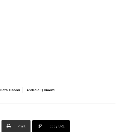
 Beta Xiaomi
Android Q Xiaomi
Print
Copy URL