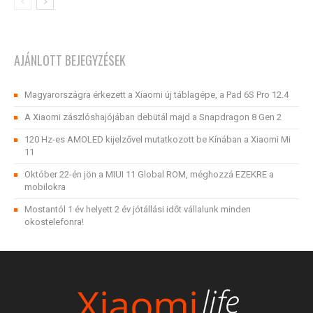
AJÁNLOTT BEJEGYZÉSEK
Magyarországra érkezett a Xiaomi új táblagépe, a Pad 6S Pro 12.4
A Xiaomi zászlóshajójában debütál majd a Snapdragon 8 Gen 2
120 Hz-es AMOLED kijelzővel mutatkozott be Kínában a Xiaomi Mi
11
Október 22-én jön a MIUI 11 Global ROM, méghozzá EZEKRE a
mobilokra
Mostantól 1 év helyett 2 év jótállási időt vállalunk minden
okostelefonra!