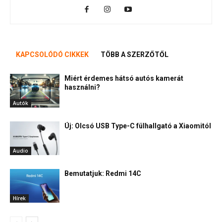
KAPCSOLÓDÓ CIKKEK
TÖBB A SZERZŐTŐL
Miért érdemes hátsó autós kamerát
használni?
Autók
Új: Olcsó USB Type-C fülhallgató a Xiaomitól
Audio
Bemutatjuk: Redmi 14C
Hírek