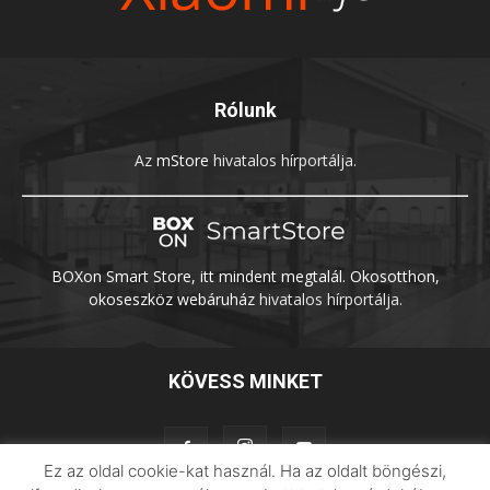
Rólunk
Az
mStore
hivatalos hírportálja.
BOXon Smart Store, itt mindent megtalál. Okosotthon,
okoseszköz webáruház
hivatalos hírportálja.
KÖVESS MINKET
Ez az oldal cookie-kat használ. Ha az oldalt böngészi,