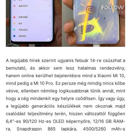
A legújabb hírek szerint ugyanis febuár 14-re csúszhat a
bemutató, és akkor sem lesz hatalmas rendezvény,
hanem online kerülhet bejelentésre mind a Xiaomi Mi 10,
mind pedig a Mi 10 Pro. Ez persze még mindig nincs kőbe
vésve, ellenben némileg logikusabbnak tűnik annál, mint
hogy a cég mindenkit egy helyre csődítsen. Így vagy úgy,
a legújabb generációs készülékek nem okoznak majd
csalódást teljesítmény terén, hiszen változattól függően
6,4″-es 90/120 Hz-es OLED képernyőre, 12/16 GB RAM-
ra, Snapdragon 865 lapkára, 4500/5260 mAh-s