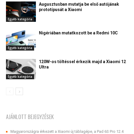
Augusztusban mutatja be első autójának
prototípusát a Xiaomi
Egyéb kategória
Nigériában mutatkozott be a Redmi 10C
Egyéb kategória
120W-os töltéssel érkezik majd a Xiaomi 12
Ultra
Egyéb kategória
AJÁNLOTT BEJEGYZÉSEK
Magyarországra érkezett a Xiaomi új táblagépe, a Pad 6S Pro 12.4