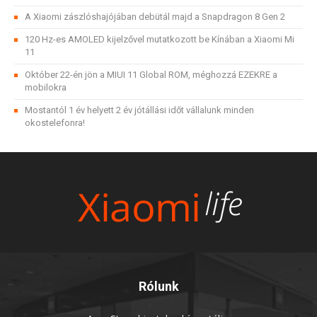
A Xiaomi zászlóshajójában debütál majd a Snapdragon 8 Gen 2
120 Hz-es AMOLED kijelzővel mutatkozott be Kínában a Xiaomi Mi
11
Október 22-én jön a MIUI 11 Global ROM, méghozzá EZEKRE a
mobilokra
Mostantól 1 év helyett 2 év jótállási időt vállalunk minden
okostelefonra!
Rólunk