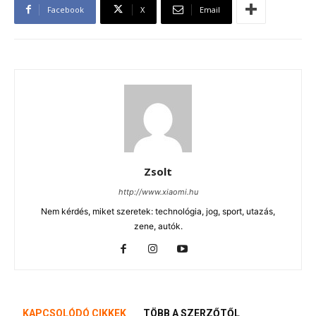
Facebook
X
Email
Zsolt
http://www.xiaomi.hu
Nem kérdés, miket szeretek: technológia, jog, sport, utazás,
zene, autók.
KAPCSOLÓDÓ CIKKEK
TÖBB A SZERZŐTŐL