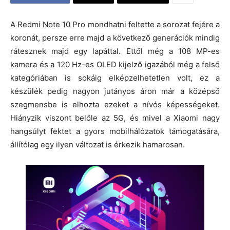
A Redmi Note 10 Pro mondhatni feltette a sorozat fejére a
koronát, persze erre majd a következő generációk mindig
rátesznek majd egy lapáttal. Ettől még a 108 MP-es
kamera és a 120 Hz-es OLED kijelző igazából még a felső
kategóriában is sokáig elképzelhetetlen volt, ez a
készülék pedig nagyon jutányos áron már a középső
szegmensbe is elhozta ezeket a nívós képességeket.
Hiányzik viszont belőle az 5G, és mivel a Xiaomi nagy
hangsúlyt fektet a gyors mobilhálózatok támogatására,
állítólag egy ilyen változat is érkezik hamarosan.