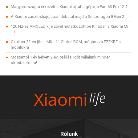
Magyarországra érkezett a Xiaomi új táblagépe, a Pad 6S Pro 12.4
A Xiaomi zászlóshajójában debütál majd a Snapdragon 8 Gen 2
120 Hz-es AMOLED kijelzővel mutatkozott be Kínában a Xiaomi Mi
11
Október 22-én jön a MIUI 11 Global ROM, méghozzá EZEKRE a
mobilokra
Mostantól 1 év helyett 2 év jótállási időt vállalunk minden
okostelefonra!
Rólunk