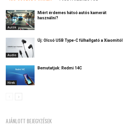
Miért érdemes hátsó autós kamerát
használni?
Autók
Új: Olcsó USB Type-C fülhallgató a Xiaomitól
Audio
Bemutatjuk: Redmi 14C
Hírek
AJÁNLOTT BEJEGYZÉSEK