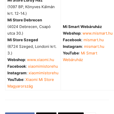
Mi Store Lurdy Ház
(1097 BP, Könyves Kálmán
krt. 12-14.)
Mi Store Debrecen
(4024 Debrecen, Csapó
Mi Smart Webáruház
utca 30.)
Webshop
:
www.mismart.hu
Mi Store Szeged
Facebook
:
mismart.hu
(6724 Szeged, Londoni krt.
Instagram
:
mismart.hu
3.)
YouTube
:
Mi Smart
Webshop
:
www.xiaomi.hu
Webáruház
Facebook
:
xiaomimistorehu
Instagram
:
xiaomimistorehu
YouTube
:
Xiaomi Mi Store
Magyarország