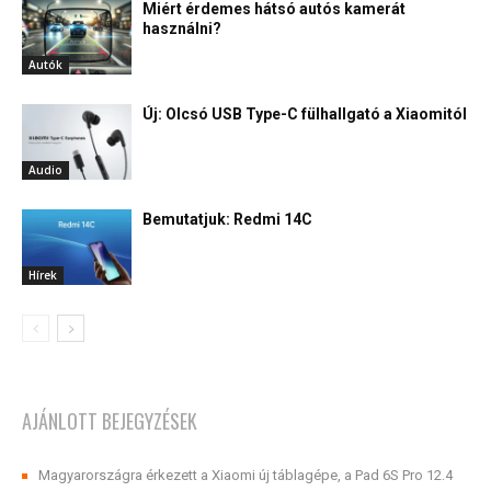
Miért érdemes hátsó autós kamerát
használni?
Autók
Új: Olcsó USB Type-C fülhallgató a Xiaomitól
Audio
Bemutatjuk: Redmi 14C
Hírek
AJÁNLOTT BEJEGYZÉSEK
Magyarországra érkezett a Xiaomi új táblagépe, a Pad 6S Pro 12.4