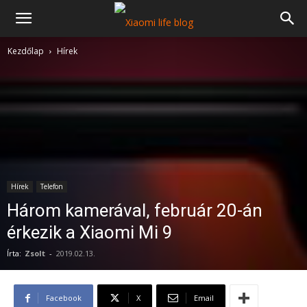
Kezdőlap
Hírek
Hírek
Telefon
Három kamerával, február 20-án
érkezik a Xiaomi Mi 9
Írta:
Zsolt
-
2019.02.13.
Facebook
X
Email