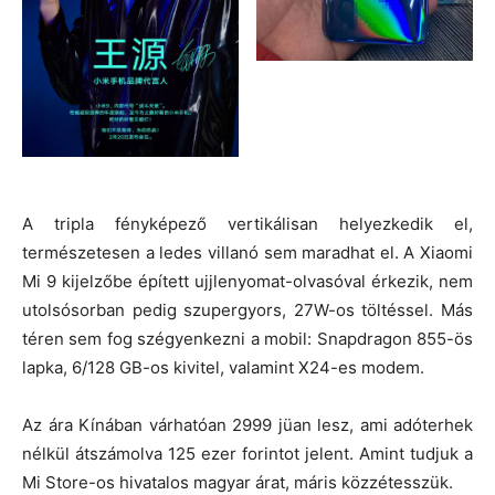
A tripla fényképező vertikálisan helyezkedik el,
természetesen a ledes villanó sem maradhat el. A Xiaomi
Mi 9 kijelzőbe épített ujjlenyomat-olvasóval érkezik, nem
utolsósorban pedig szupergyors, 27W-os töltéssel. Más
téren sem fog szégyenkezni a mobil: Snapdragon 855-ös
lapka, 6/128 GB-os kivitel, valamint X24-es modem.
Az ára Kínában várhatóan 2999 jüan lesz, ami adóterhek
nélkül átszámolva 125 ezer forintot jelent. Amint tudjuk a
Mi Store-os hivatalos magyar árat, máris közzétesszük.