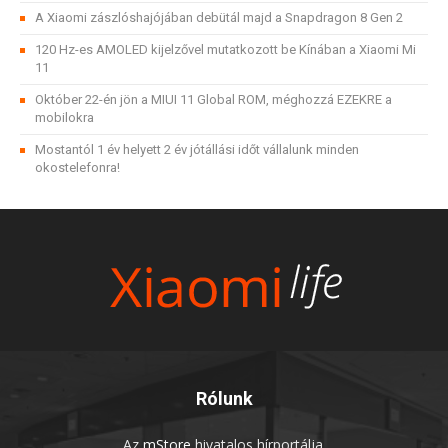
A Xiaomi zászlóshajójában debütál majd a Snapdragon 8 Gen 2
120 Hz-es AMOLED kijelzővel mutatkozott be Kínában a Xiaomi Mi
11
Október 22-én jön a MIUI 11 Global ROM, méghozzá EZEKRE a
mobilokra
Mostantól 1 év helyett 2 év jótállási időt vállalunk minden
okostelefonra!
Rólunk
Az
mStore
hivatalos hírportálja.