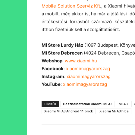
Mobile Solution Szerviz Kft
., a Xiaomi hiva
a mobilt, még akkor is, ha már a jótállási i
értékesítési forrásból származó készülé
itthon fizetniük kell a szolgáltatásért.
Mi Store Lurdy Ház
(1097 Budapest, Könyve
Mi Store Debrecen
(4024 Debrecen, Csapó 
Webshop
:
www.xiaomi.hu
Facebook
:
xiaomimagyarorszag
Instagram
:
xiaomimagyarorszag
YouTube
:
xiaomimagyarorszag
CÍMKÉK
Használhatatlan Xiaomi Mi A3
Mi A3
Xiaomi Mi A3 Android 11 brick
Xiaomi Mi A3 hiba