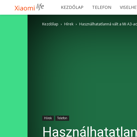
Xiaomilife
KEZDŐLAP
TELEFON
VISELH
Kezdőlap
Hírek
Használhatatlanná vált a Mi A3-ad 
Hírek
Telefon
Használhatatlan