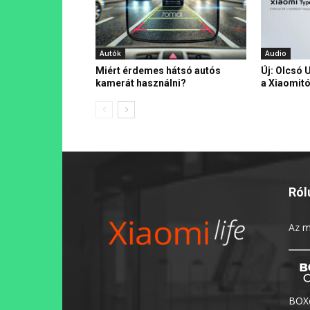
Autók
Audio
Miért érdemes hátsó autós
Új: Olcsó 
kamerát használni?
a Xiaomitó
Ról
Az
m
BOXo