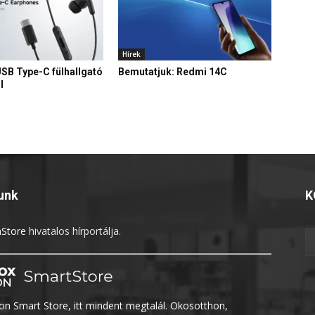
Hírek
USB Type-C fülhallgató
Bemutatjuk: Redmi 14C
l
unk
K
Store
hivatalos hírportálja.
n Smart Store, itt mindent megtalál. Okosotthon,