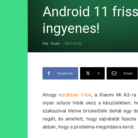
Android 11 friss
ingyenes!
Írta:
Zsolt
-
2021.01.06.
Facebook
X
Email
Ahogy
korábban írtuk
, a Xiaomi Mi A3-ra 
olyan súlyos hibát okoz a készülékben, ho
szakszóval illetve brickelődik (tehát egy 
regált, és amellett, hogy sajnálatát fejezte
abban, hogy a probléma megoldásra kerül.