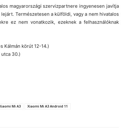
talos magyarországi szervizpartnere ingyenesen javítja
dő lejárt. Természetesen a külföldi, vagy a nem hivatalos
kekre ez nem vonatkozik, ezeknek a felhasználóknak
s Kálmán körút 12-14.)
utca 30.)
Xiaomi Mi A3
Xiaomi Mi A3 Android 11