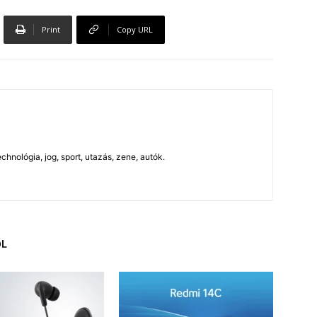
Print
Copy URL
chnológia, jog, sport, utazás, zene, autók.
ŐL