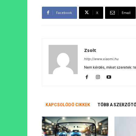
Facebook
X
Email
Zsolt
http://www.xiaomi.hu
Nem kérdés, miket szeretek: te
KAPCSOLÓDÓ CIKKEK
TÖBB A SZERZŐT