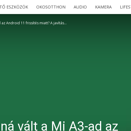
ETŐ ESZKÖZÖK
OKOSOTTHON
AUDIO
KAMERA
LIFE
az Android 11 frissítés miatt? A javítás...
ná vált a Mi A3-ad az