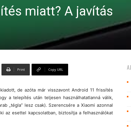
ítés miatt? A javítás
A
Print
Copy URL
kiadott, de azóta már visszavont Android 11 frissítés
gy a telepítés után teljesen használhatatlanná válik,
darab „tégla” lesz csak). Szerencsére a Xiaomi azonnal
 ki az esettel kapcsolatban, biztosítja a felhasználókat