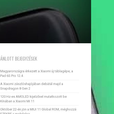
JÁNLOTT BEJEGYZÉSEK
Magyarországra érkezett a Xiaomi új táblagépe, a
Pad 6S Pro 12.4
A Xiaomi zászlóshajójában debütál majd a
Snapdragon 8 Gen 2
120 Hz-es AMOLED kijelzővel mutatkozott be
Kínában a Xiaomi Mi 11
Október 22-én jön a MIUI 11 Global ROM, méghozzá
EZEKRE a mobilokra