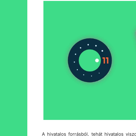
A hivatalos forrásból, tehát hivatalos vi