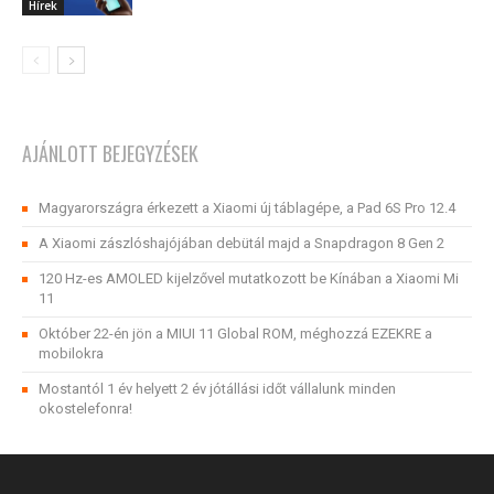
Hírek
AJÁNLOTT BEJEGYZÉSEK
Magyarországra érkezett a Xiaomi új táblagépe, a Pad 6S Pro 12.4
A Xiaomi zászlóshajójában debütál majd a Snapdragon 8 Gen 2
120 Hz-es AMOLED kijelzővel mutatkozott be Kínában a Xiaomi Mi
11
Október 22-én jön a MIUI 11 Global ROM, méghozzá EZEKRE a
mobilokra
Mostantól 1 év helyett 2 év jótállási időt vállalunk minden
okostelefonra!