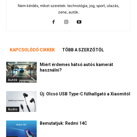
Nem kérdés, miket szeretek: technológia, jog, sport, utazás,
zene, autók.
KAPCSOLÓDÓ CIKKEK
TÖBB A SZERZŐTŐL
Miért érdemes hátsó autós kamerát
használni?
Autók
Új: Olcsó USB Type-C fülhallgató a Xiaomitól
Audio
Bemutatjuk: Redmi 14C