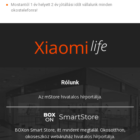
Mostantól 1 év helyett 2 év jótállási időt vállalunk minden
okostelefonra!
Rólunk
Az
mStore
hivatalos hírportálja.
BOXon Smart Store, itt mindent megtalál. Okosotthon,
okoseszköz webáruház
hivatalos hírportálja.