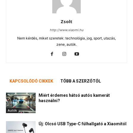
Zsolt
http://www.xiaomi.hu
Nem kérdés, miket szeretek: technológia, jog, sport, utazás,
zene, autók.
KAPCSOLÓDÓ CIKKEK
TÖBB A SZERZŐTŐL
Miért érdemes hátsó autós kamerát
használni?
Autók
Új: Olcsó USB Type-C fülhallgató a Xiaomitól