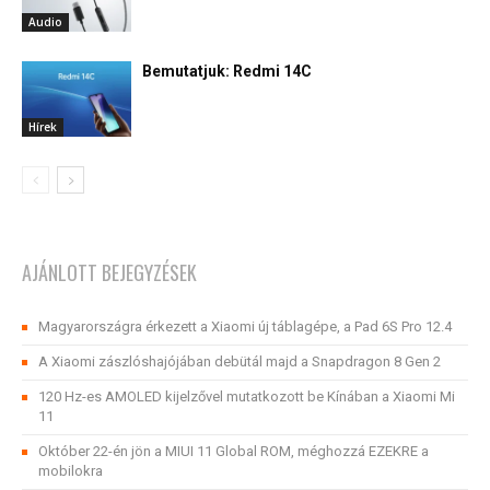
Audio
Bemutatjuk: Redmi 14C
Hírek
AJÁNLOTT BEJEGYZÉSEK
Magyarországra érkezett a Xiaomi új táblagépe, a Pad 6S Pro 12.4
A Xiaomi zászlóshajójában debütál majd a Snapdragon 8 Gen 2
120 Hz-es AMOLED kijelzővel mutatkozott be Kínában a Xiaomi Mi
11
Október 22-én jön a MIUI 11 Global ROM, méghozzá EZEKRE a
mobilokra