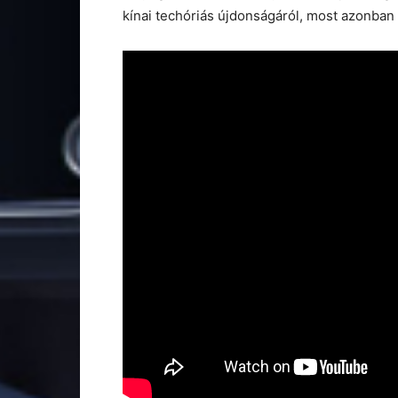
kínai techóriás újdonságáról, most azonban