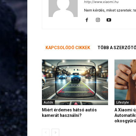
http://www.xiaomi.hu
Nem kérdés, miket szeretek: te
KAPCSOLÓDÓ CIKKEK
TÖBB A SZERZŐT
Autók
Lifestyle
Miért érdemes hátsó autós
A Xiaomi ú
kamerát használni?
Automatik
okosgyűr