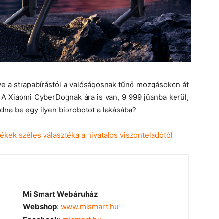
ve a strapabírástól a valóságosnak tűnő mozgásokon át
 A Xiaomi CyberDognak ára is van, 9 999 jüanba kerül,
gadna be egy ilyen biorobotot a lakásába?
Mi Smart Webáruház
Webshop
:
www.mismart.hu