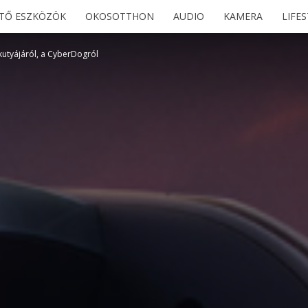
ETŐ ESZKÖZÖK
OKOSOTTHON
AUDIO
KAMERA
LIFE
kutyájáról, a CyberDogról