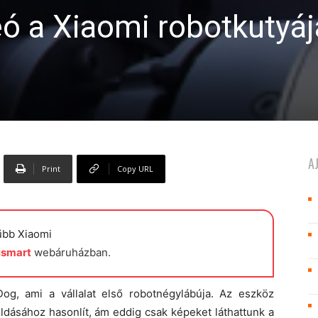
eó a Xiaomi robotkutyájá
A
Print
Copy URL
űbb Xiaomi
ismart
webáruházban.
g, ami a vállalat első robotnégylábúja. Az eszköz
dásához hasonlít, ám eddig csak képeket láthattunk a