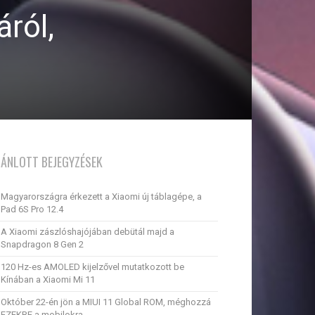
ról,
JÁNLOTT BEJEGYZÉSEK
Magyarországra érkezett a Xiaomi új táblagépe, a
Pad 6S Pro 12.4
A Xiaomi zászlóshajójában debütál majd a
Snapdragon 8 Gen 2
120 Hz-es AMOLED kijelzővel mutatkozott be
Kínában a Xiaomi Mi 11
Október 22-én jön a MIUI 11 Global ROM, méghozzá
EZEKRE a mobilokra