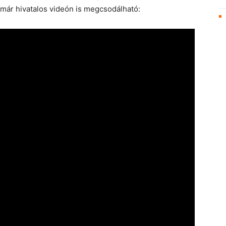
 már hivatalos videón is megcsodálható: