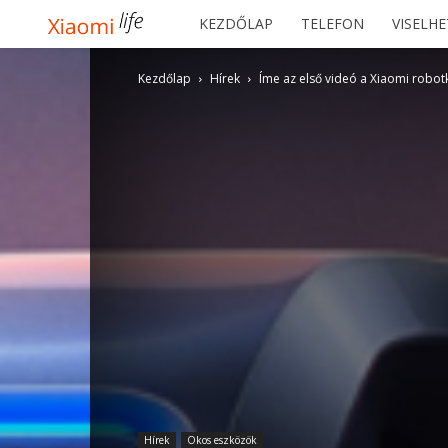
Xiaomilife
KEZDŐLAP
TELEFON
VISELH
Kezdőlap
Hírek
Íme az első videó a Xiaomi robot
Hírek
Okos eszközök