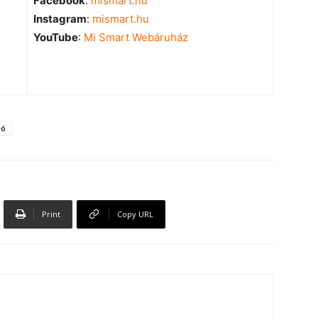
Facebook
:
mismart.hu
Instagram
:
mismart.hu
YouTube
:
Mi Smart Webáruház
eó
Print
Copy URL