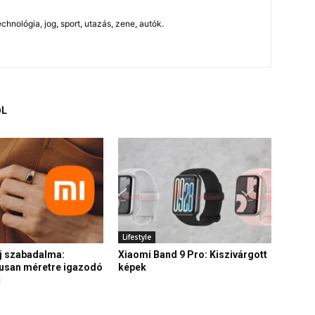
chnológia, jog, sport, utazás, zene, autók.
ŐL
Lifestyle
j szabadalma:
Xiaomi Band 9 Pro: Kiszivárgott
usan méretre igazodó
képek
ű