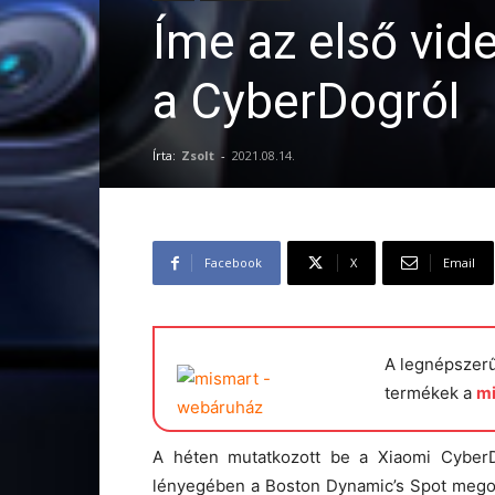
Íme az első vid
a CyberDogról
Írta:
Zsolt
-
2021.08.14.
Facebook
X
Email
A legnépszer
termékek a
m
A héten mutatkozott be a Xiaomi CyberDo
lényegében a Boston Dynamic’s Spot megol