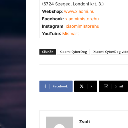
(6724 Szeged, Londoni krt. 3.)
Webshop
:
www.xiaomi.hu
Facebook
:
xiaomimistorehu
Instagram
:
xiaomimistorehu
YouTube
:
Mismart
CÍMKÉK
Xiaomi CyberDog
Xiaomi CyberDog vid
Facebook
X
Email
Zsolt