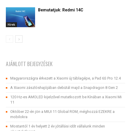
Bemutatjuk: Redmi 14C
Hírek
AJÁNLOTT BEJEGYZÉSEK
Magyarországra érkezett a Xiaomi új táblagépe, a Pad 6S Pro 12.4
A Xiaomi zászlóshajójában debütál majd a Snapdragon 8 Gen 2
120 Hz-es AMOLED kijelzővel mutatkozott be Kínában a Xiaomi Mi
11
Október 22-én jön a MIUI 11 Global ROM, méghozzá EZEKRE a
mobilokra
Mostantól 1 év helyett 2 év jótállási időt vállalunk minden