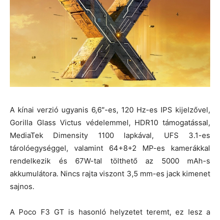
A kínai verzió ugyanis 6,6″-es, 120 Hz-es IPS kijelzővel,
Gorilla Glass Victus védelemmel, HDR10 támogatással,
MediaTek Dimensity 1100 lapkával, UFS 3.1-es
tárolóegységgel, valamint 64+8+2 MP-es kamerákkal
rendelkezik és 67W-tal tölthető az 5000 mAh-s
akkumulátora. Nincs rajta viszont 3,5 mm-es jack kimenet
sajnos.
A Poco F3 GT is hasonló helyzetet teremt, ez lesz a