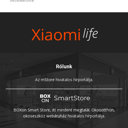
okostelefonra!
Rólunk
Az
mStore
hivatalos hírportálja.
BOXon Smart Store, itt mindent megtalál. Okosotthon,
okoseszköz webáruház
hivatalos hírportálja.