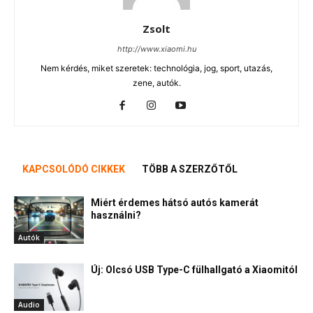
Zsolt
http://www.xiaomi.hu
Nem kérdés, miket szeretek: technológia, jog, sport, utazás,
zene, autók.
KAPCSOLÓDÓ CIKKEK
TÖBB A SZERZŐTŐL
Miért érdemes hátsó autós kamerát
használni?
Autók
Új: Olcsó USB Type-C fülhallgató a Xiaomitól
Audio