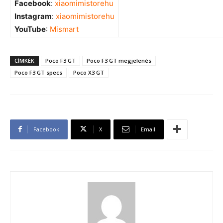
Facebook
:
xiaomimistorehu
Instagram
:
xiaomimistorehu
YouTube
:
Mismart
CÍMKÉK
Poco F3 GT
Poco F3 GT megjelenés
Poco F3 GT specs
Poco X3 GT
Facebook
X
Email