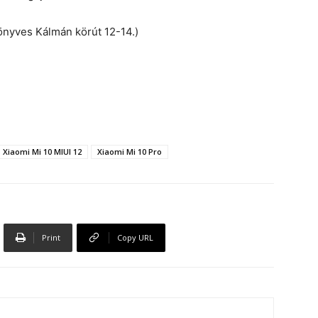
önyves Kálmán körút 12-14.)
Xiaomi Mi 10 MIUI 12
Xiaomi Mi 10 Pro
Print
Copy URL