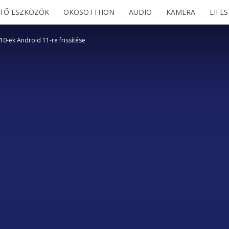
ETŐ ESZKÖZÖK
OKOSOTTHON
AUDIO
KAMERA
LIFE
10-ek Android 11-re frissítése