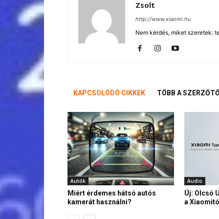
Zsolt
http://www.xiaomi.hu
Nem kérdés, miket szeretek: te
KAPCSOLÓDÓ CIKKEK
TÖBB A SZERZŐT
Autók
Audio
Miért érdemes hátsó autós
Új: Olcsó 
kamerát használni?
a Xiaomitó