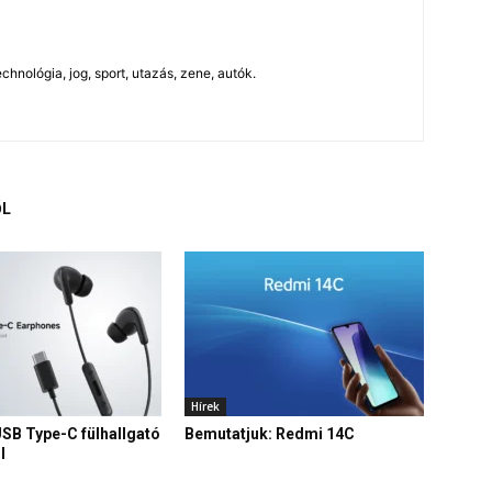
chnológia, jog, sport, utazás, zene, autók.
ŐL
Hírek
USB Type-C fülhallgató
Bemutatjuk: Redmi 14C
l