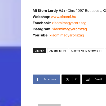
Mi Store Lurdy Ház
(Cím: 1097 Budapest, K
Webshop
:
www.xiaomi.hu
Facebook
:
xiaomimagyarorszag
Instagram
:
xiaomimagyarorszag
YouTube
:
xiaomimagyarorszag
CÍMKÉK
Xiaomi Mi 10
Xiaomi Mi 10 Android 11
Facebook
X
Email