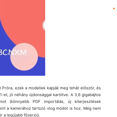
0 Próra, ezek a modellek kapják meg tehát először, és
1-et, jó néhány újdonsággal karöltve. A 3,6 gigabájtos
ot (könnyebb PDF importálás, új kiterjesztések
lamint a kamerához tartozó vlog módot is hoz. Még nem
r a legújabb főverzió.