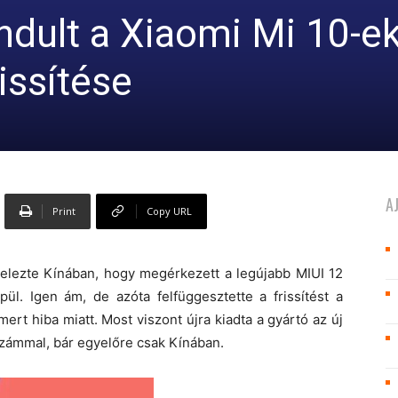
ndult a Xiaomi Mi 10-e
issítése
A
Print
Copy URL
 jelezte Kínában, hogy megérkezett a legújabb MIUI 12
ül. Igen ám, de azóta felfüggesztette a frissítést a
rt hiba miatt. Most viszont újra kiadta a gyártó az új
ámmal, bár egyelőre csak Kínában.