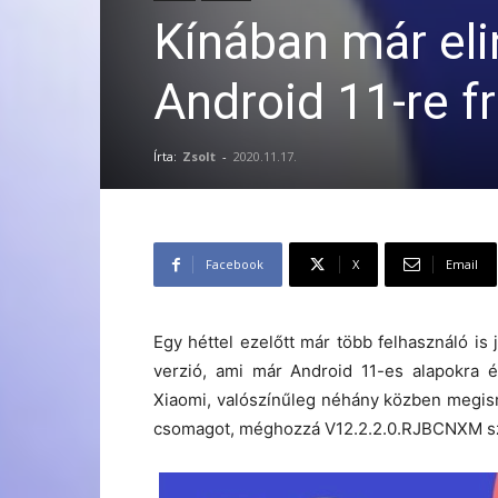
Kínában már eli
Android 11-re fr
Írta:
Zsolt
-
2020.11.17.
Facebook
X
Email
Egy héttel ezelőtt már több felhasználó is
verzió, ami már Android 11-es alapokra ép
Xiaomi, valószínűleg néhány közben megisme
csomagot, méghozzá V12.2.2.0.RJBCNXM sz