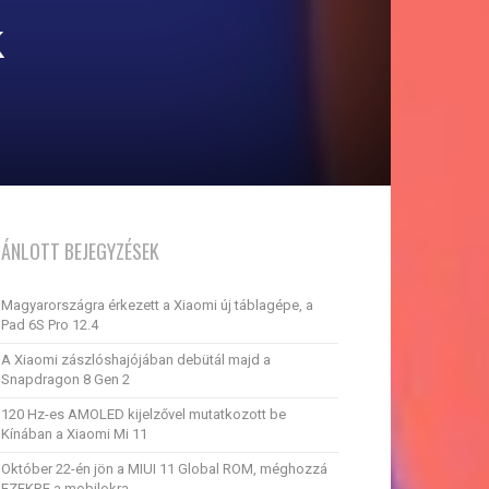
k
JÁNLOTT BEJEGYZÉSEK
Magyarországra érkezett a Xiaomi új táblagépe, a
Pad 6S Pro 12.4
A Xiaomi zászlóshajójában debütál majd a
Snapdragon 8 Gen 2
120 Hz-es AMOLED kijelzővel mutatkozott be
Kínában a Xiaomi Mi 11
Október 22-én jön a MIUI 11 Global ROM, méghozzá
EZEKRE a mobilokra