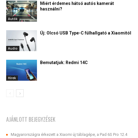
Miért érdemes hátsó autós kamerát
használni?
Autók
Új: Olcsó USB Type-C fülhallgató a Xiaomitól
Audio
Bemutatjuk: Redmi 14C
Hírek
AJÁNLOTT BEJEGYZÉSEK
Magyarországra érkezett a Xiaomi új táblagépe, a Pad 6S Pro 12.4