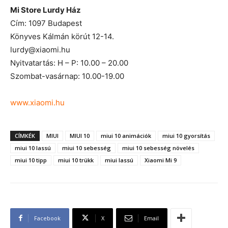
Mi Store Lurdy Ház
Cím: 1097 Budapest
Könyves Kálmán körút 12-14.
lurdy@xiaomi.hu
Nyitvatartás: H – P: 10.00 – 20.00
Szombat-vasárnap: 10.00-19.00
www.xiaomi.hu
CÍMKÉK
MIUI
MIUI 10
miui 10 animációk
miui 10 gyorsítás
miui 10 lassú
miui 10 sebesség
miui 10 sebesség növelés
miui 10 tipp
miui 10 trükk
miui lassú
Xiaomi Mi 9
Facebook
X
Email