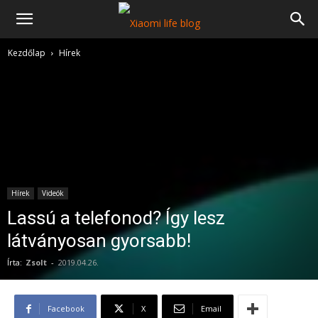
Kezdőlap
Hírek
Hírek
Videók
Lassú a telefonod? Így lesz
látványosan gyorsabb!
Írta:
Zsolt
-
2019.04.26.
Facebook
X
Email