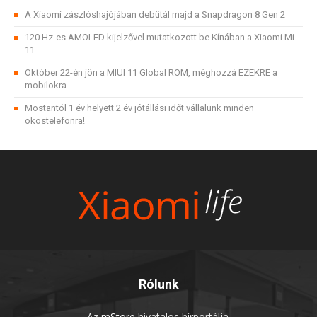
A Xiaomi zászlóshajójában debütál majd a Snapdragon 8 Gen 2
120 Hz-es AMOLED kijelzővel mutatkozott be Kínában a Xiaomi Mi
11
Október 22-én jön a MIUI 11 Global ROM, méghozzá EZEKRE a
mobilokra
Mostantól 1 év helyett 2 év jótállási időt vállalunk minden
okostelefonra!
Rólunk
Az
mStore
hivatalos hírportálja.