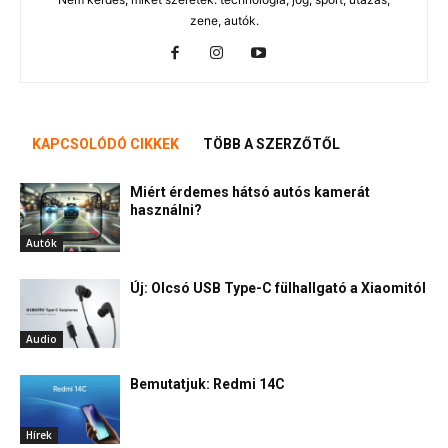
zene, autók.
KAPCSOLÓDÓ CIKKEK
TÖBB A SZERZŐTŐL
Miért érdemes hátsó autós kamerát
használni?
Autók
Új: Olcsó USB Type-C fülhallgató a Xiaomitól
Audio
Bemutatjuk: Redmi 14C
Hírek