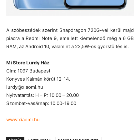
A szóbeszédek szerint Snapdragon 720G-vel kerül majd
piacra a Redmi Note 9, emellett kiemelendő még a 6 GB
RAM, az Android 10, valamint a 22,5W-os gyorstöltés is.
Mi Store Lurdy Ház
Cím: 1097 Budapest
Könyves Kálmán körút 12-14.
lurdy@xiaomi.hu
Nyitvatartás: H – P: 10.00 – 20.00
Szombat-vasárnap: 10.00-19.00
www.xiaomi.hu
CÍMKÉK
Redmi Note 9
Redmi Note 9 bemutató