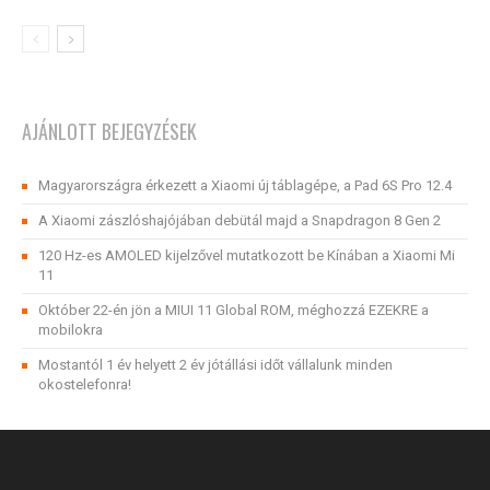
AJÁNLOTT BEJEGYZÉSEK
Magyarországra érkezett a Xiaomi új táblagépe, a Pad 6S Pro 12.4
A Xiaomi zászlóshajójában debütál majd a Snapdragon 8 Gen 2
120 Hz-es AMOLED kijelzővel mutatkozott be Kínában a Xiaomi Mi
11
Október 22-én jön a MIUI 11 Global ROM, méghozzá EZEKRE a
mobilokra
Mostantól 1 év helyett 2 év jótállási időt vállalunk minden
okostelefonra!