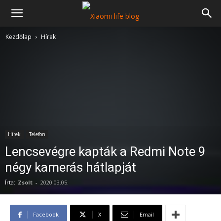
Kezdőlap
Hírek
Hírek
Telefon
Lencsevégre kapták a Redmi Note 9
négy kamerás hátlapját
Írta:
Zsolt
-
2020.03.05.
Facebook
X
Email