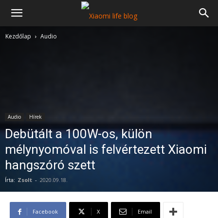
Kezdőlap
Audio
Audio
Hírek
Debütált a 100W-os, külön
mélynyomóval is felvértezett Xiaomi
hangszóró szett
Írta:
Zsolt
-
2020.09.18.
Facebook
X
Email