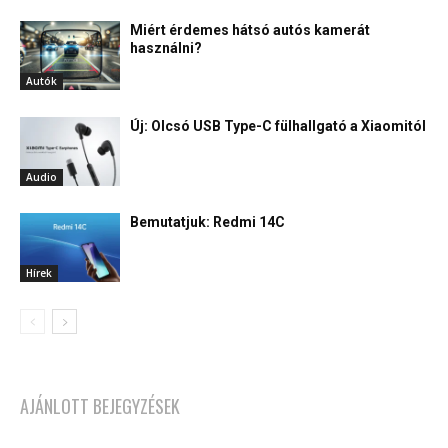
Miért érdemes hátsó autós kamerát
használni?
Autók
Új: Olcsó USB Type-C fülhallgató a Xiaomitól
Audio
Bemutatjuk: Redmi 14C
Hírek
AJÁNLOTT BEJEGYZÉSEK