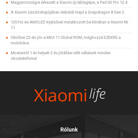
Magyarországra érkezett a Xiaomi új táblagépe, a Pad 6S Pro 12.4
A Xiaomi zászlóshajójában debütál majd a Snapdragon 8 Gen 2
120 Hz-es AMOLED kijelzővel mutatkozott be Kínában a Xiaomi Mi
11
Október 22-én jön a MIUI 11 Global ROM, méghozzá EZEKRE a
mobilokra
Mostantól 1 év helyett 2 év jótállási időt vállalunk minden
okostelefonra!
Rólunk