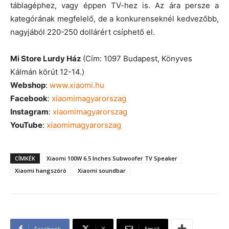
táblagéphez, vagy éppen TV-hez is. Az ára persze a
kategórának megfelelő, de a konkurenseknél kedvezőbb,
nagyjából 220-250 dollárért csíphető el.
Mi Store Lurdy Ház
(Cím: 1097 Budapest, Könyves
Kálmán körút 12-14.)
Webshop
:
www.xiaomi.hu
Facebook
:
xiaomimagyarorszag
Instagram
:
xiaomimagyarorszag
YouTube
:
xiaomimagyarorszag
CÍMKÉK
Xiaomi 100W 6.5 Inches Subwoofer TV Speaker
Xiaomi hangszóró
Xiaomi soundbar
Facebook
X
Email