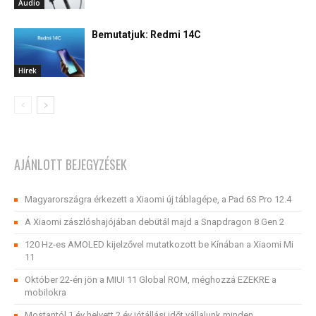
Audio
Bemutatjuk: Redmi 14C
Hírek
AJÁNLOTT BEJEGYZÉSEK
Magyarországra érkezett a Xiaomi új táblagépe, a Pad 6S Pro 12.4
A Xiaomi zászlóshajójában debütál majd a Snapdragon 8 Gen 2
120 Hz-es AMOLED kijelzővel mutatkozott be Kínában a Xiaomi Mi
11
Október 22-én jön a MIUI 11 Global ROM, méghozzá EZEKRE a
mobilokra
Mostantól 1 év helyett 2 év jótállási időt vállalunk minden