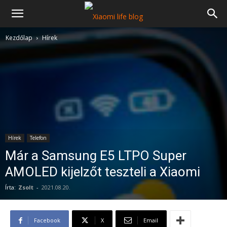
Kezdőlap
Hírek
Hírek
Telefon
Már a Samsung E5 LTPO Super
AMOLED kijelzőt teszteli a Xiaomi
Írta:
Zsolt
-
2021.08.20.
Facebook
X
Email