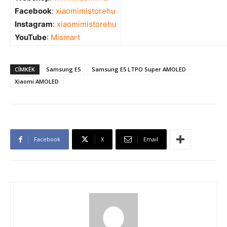
Facebook
:
xiaomimistorehu
Instagram
:
xiaomimistorehu
YouTube
:
Mismart
CÍMKÉK
Samsung E5
Samsung E5 LTPO Super AMOLED
Xiaomi AMOLED
Facebook
X
Email