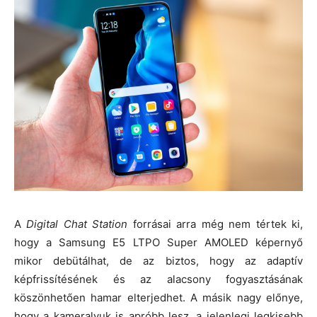
A
Digital Chat Station
forrásai arra még nem tértek ki,
hogy a Samsung E5 LTPO Super AMOLED képernyő
mikor debütálhat, de az biztos, hogy az adaptív
képfrissítésének és az alacsony fogyasztásának
köszönhetően hamar elterjedhet. A másik nagy előnye,
hogy a kameralyuk is apróbb lesz, a jelenlegi legkisebb