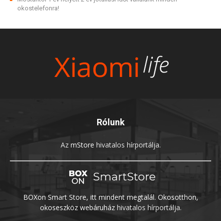
okostelefonra!
Rólunk
Az
mStore
hivatalos hírportálja.
BOXon Smart Store, itt mindent megtalál. Okosotthon,
okoseszköz webáruház
hivatalos hírportálja.