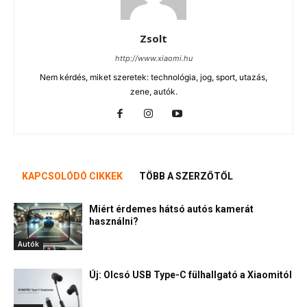
Zsolt
http://www.xiaomi.hu
Nem kérdés, miket szeretek: technológia, jog, sport, utazás,
zene, autók.
KAPCSOLÓDÓ CIKKEK
TÖBB A SZERZŐTŐL
Miért érdemes hátsó autós kamerát
használni?
Autók
Új: Olcsó USB Type-C fülhallgató a Xiaomitól