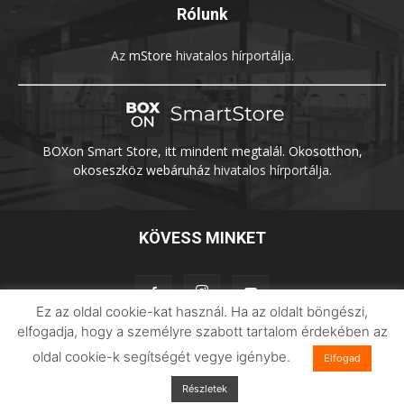
Rólunk
Az
mStore
hivatalos hírportálja.
BOXon Smart Store, itt mindent megtalál. Okosotthon,
okoseszköz webáruház
hivatalos hírportálja.
KÖVESS MINKET
Ez az oldal cookie-kat használ. Ha az oldalt böngészi,
elfogadja, hogy a személyre szabott tartalom érdekében az
oldal cookie-k segítségét vegye igénybe.
Adatvédelem
Impresszum
Imilab
Elfogad
Részletek
© 2026 Xiaomilife | Minden jog fenntartva.