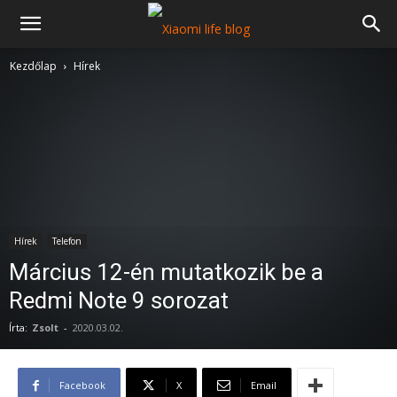
Kezdőlap
Hírek
Hírek
Telefon
Március 12-én mutatkozik be a
Redmi Note 9 sorozat
Írta:
Zsolt
-
2020.03.02.
Facebook
X
Email