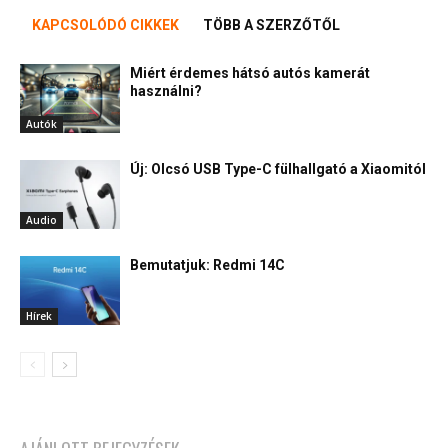
KAPCSOLÓDÓ CIKKEK
TÖBB A SZERZŐTŐL
Miért érdemes hátsó autós kamerát
használni?
Autók
Új: Olcsó USB Type-C fülhallgató a Xiaomitól
Audio
Bemutatjuk: Redmi 14C
Hírek