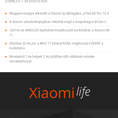
AJÁNLOTT BEJEGYZÉSEK
Magyarországra érkezett a Xiaomi új táblagépe, a Pad 6S Pro 12.4
A Xiaomi zászlóshajójában debütál majd a Snapdragon 8 Gen 2
120 Hz-es AMOLED kijelzővel mutatkozott be Kínában a Xiaomi Mi
11
Október 22-én jön a MIUI 11 Global ROM, méghozzá EZEKRE a
mobilokra
Mostantól 1 év helyett 2 év jótállási időt vállalunk minden
okostelefonra!