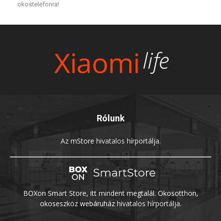
okostelefonra!
Rólunk
Az
mStore
hivatalos hírportálja.
BOXon Smart Store, itt mindent megtalál. Okosotthon,
okoseszköz webáruház
hivatalos hírportálja.