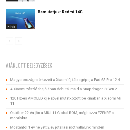
Bemutatjuk: Redmi 14C
Hírek
AJÁNLOTT BEJEGYZÉSEK
Magyarországra érkezett a Xiaomi új táblagépe, a Pad 6S Pro 12.4
A Xiaomi zászlóshajójában debütál majd a Snapdragon 8 Gen 2
120 Hz-es AMOLED kijelzővel mutatkozott be Kínában a Xiaomi Mi
11
Október 22-én jön a MIUI 11 Global ROM, méghozzá EZEKRE a
mobilokra
Mostantól 1 év helyett 2 év jótállási időt vállalunk minden