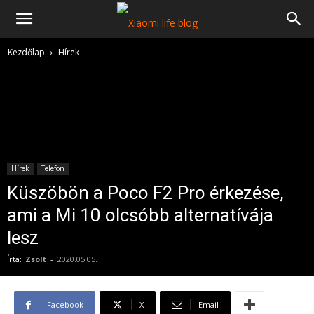
Kezdőlap
Hírek
Hírek
Telefon
Küszöbön a Poco F2 Pro érkezése,
ami a Mi 10 olcsóbb alternatívája
lesz
Írta:
Zsolt
-
2020.05.05.
Facebook
X
Email