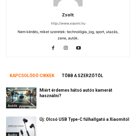
Zsolt
http://www.xiaomi.hu
Nem kérdés, miket szeretek: technológia, jog, sport, utazás,
zene, autók.
KAPCSOLÓDÓ CIKKEK
TÖBB A SZERZŐTŐL
Miért érdemes hátsó autós kamerát
használni?
Autók
Új: Olcsó USB Type-C fülhallgató a Xiaomitól
Audio