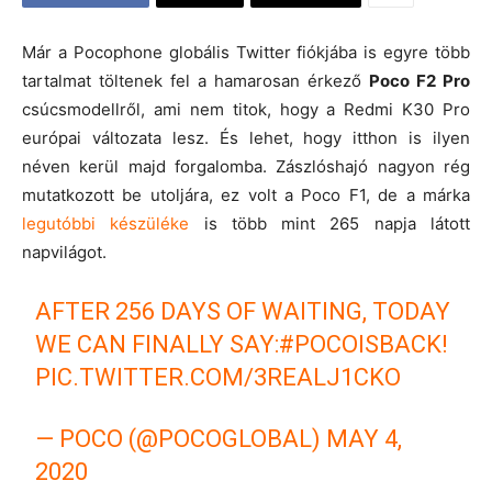
Már a Pocophone globális Twitter fiókjába is egyre több
tartalmat töltenek fel a hamarosan érkező
Poco F2 Pro
csúcsmodellről, ami nem titok, hogy a Redmi K30 Pro
európai változata lesz. És lehet, hogy itthon is ilyen
néven kerül majd forgalomba. Zászlóshajó nagyon rég
mutatkozott be utoljára, ez volt a Poco F1, de a márka
legutóbbi készüléke
is több mint 265 napja látott
napvilágot.
AFTER 256 DAYS OF WAITING, TODAY
WE CAN FINALLY SAY:
#POCOISBACK
!
PIC.TWITTER.COM/3REALJ1CKO
— POCO (@POCOGLOBAL)
MAY 4,
2020