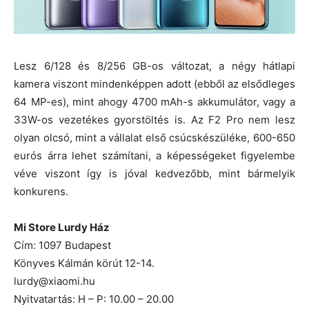
Lesz 6/128 és 8/256 GB-os változat, a négy hátlapi
kamera viszont mindenképpen adott (ebből az elsődleges
64 MP-es), mint ahogy 4700 mAh-s akkumulátor, vagy a
33W-os vezetékes gyorstöltés is. Az F2 Pro nem lesz
olyan olcsó, mint a vállalat első csúcskészüléke, 600-650
eurós árra lehet számítani, a képességeket figyelembe
véve viszont így is jóval kedvezőbb, mint bármelyik
konkurens.
Mi Store Lurdy Ház
Cím: 1097 Budapest
Könyves Kálmán körút 12-14.
lurdy@xiaomi.hu
Nyitvatartás: H – P: 10.00 – 20.00