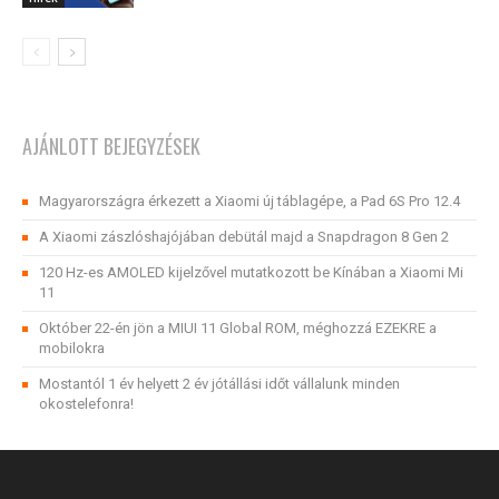
AJÁNLOTT BEJEGYZÉSEK
Magyarországra érkezett a Xiaomi új táblagépe, a Pad 6S Pro 12.4
A Xiaomi zászlóshajójában debütál majd a Snapdragon 8 Gen 2
120 Hz-es AMOLED kijelzővel mutatkozott be Kínában a Xiaomi Mi
11
Október 22-én jön a MIUI 11 Global ROM, méghozzá EZEKRE a
mobilokra
Mostantól 1 év helyett 2 év jótállási időt vállalunk minden
okostelefonra!