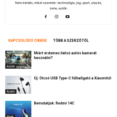
Nem kérdés, miket szeretek: technológia, jog, sport, utazás,
zene, autók.
KAPCSOLÓDÓ CIKKEK
TÖBB A SZERZŐTŐL
Miért érdemes hátsó autós kamerát
használni?
Autók
Új: Olcsó USB Type-C fülhallgató a Xiaomitól
Audio
Bemutatjuk: Redmi 14C
Hírek