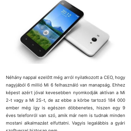
Néhány nappal ezelőtt még arról nyilatkozott a CEO, hogy
nagyjából 6 millió Mi 6 felhasználó van manapság. Ehhez
képest azért jóval kevesebben nyomkodják aktívan a Mi
2-t vagy a Mi 2S-t, de az ebbe a körbe tartozó 184 000
ember még így is egészen döbbenetes, hiszen egy 9
éves telefonról van szó, amik már nem is tudnak minden
mostani alkalmazást elfuttatni. Vagyis legalábbis a gyári
szoftverrel biztosan nem.