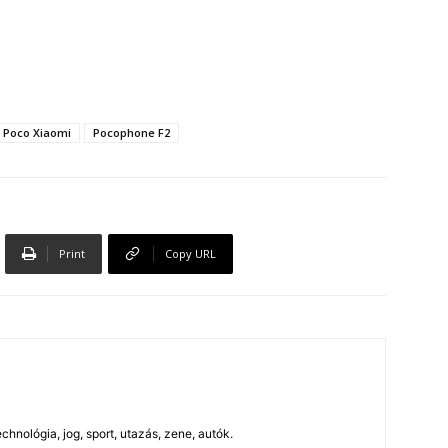
Poco Xiaomi
Pocophone F2
Print
Copy URL
chnológia, jog, sport, utazás, zene, autók.