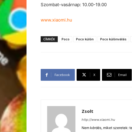
Szombat-vasárnap: 10.00-19.00
www.xiaomi.hu
CÍMKÉK
Poco
Poco külön
Poco különválás
Facebook
X
Email
Zsolt
http://www.xiaomi.hu
Nem kérdés, miket szeretek: te