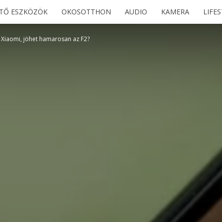
ETŐ ESZKÖZÖK
OKOSOTTHON
AUDIO
KAMERA
LIFE
 Xiaomi, jöhet hamarosan az F2?