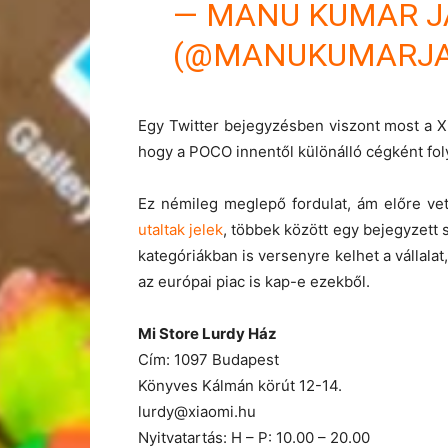
— MANU KUMAR J
(@MANUKUMARJA
Egy Twitter bejegyzésben viszont most a X
hogy a POCO innentől különálló cégként folyt
Ez némileg meglepő fordulat, ám előre ve
utaltak jelek
, többek között egy bejegyzett
kategóriákban is versenyre kelhet a vállala
az európai piac is kap-e ezekből.
Mi Store Lurdy Ház
Cím: 1097 Budapest
Könyves Kálmán körút 12-14.
lurdy@xiaomi.hu
Nyitvatartás: H – P: 10.00 – 20.00