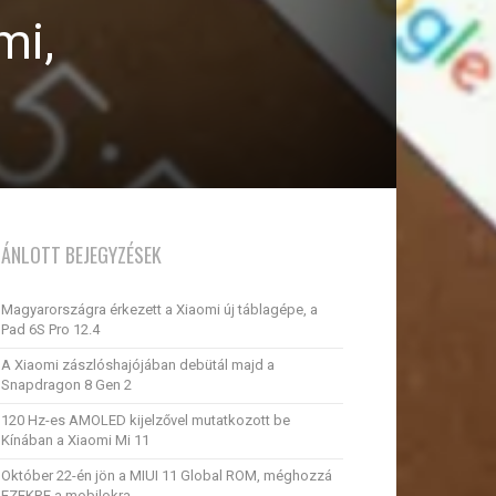
mi,
JÁNLOTT BEJEGYZÉSEK
Magyarországra érkezett a Xiaomi új táblagépe, a
Pad 6S Pro 12.4
A Xiaomi zászlóshajójában debütál majd a
Snapdragon 8 Gen 2
120 Hz-es AMOLED kijelzővel mutatkozott be
Kínában a Xiaomi Mi 11
Október 22-én jön a MIUI 11 Global ROM, méghozzá
EZEKRE a mobilokra