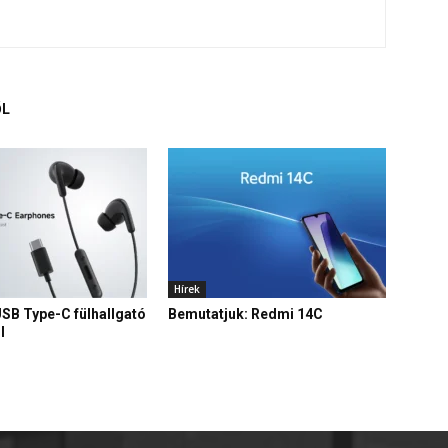
ŐL
Hírek
USB Type-C fülhallgató
Bemutatjuk: Redmi 14C
l