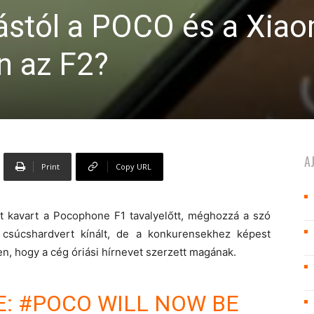
ástól a POCO és a Xiao
n az F2?
A
Print
Copy URL
t kavart a Pocophone F1 tavalyelőtt, méghozzá a szó
 csúcshardvert kínált, de a konkurensekhez képest
, hogy a cég óriási hírnevet szerzett magának.
E:
#POCO
WILL NOW BE