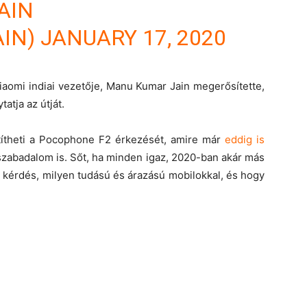
AIN
IN)
JANUARY 17, 2020
iaomi indiai vezetője, Manu Kumar Jain megerősítette,
atja az útját.
títheti a Pocophone F2 érkezését, amire már
eddig is
 szabadalom is. Sőt, ha minden igaz, 2020-ban akár más
t, kérdés, milyen tudású és árazású mobilokkal, és hogy