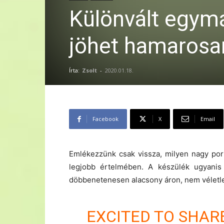
Különvált egym
jöhet hamarosa
Írta:
Zsolt
-
2020.01.18.
Facebook
X
Email
Emlékezzünk csak vissza, milyen nagy por
legjobb értelmében. A készülék ugyanis
döbbenetenesen alacsony áron, nem véletlen
EXCITED TO SHAR