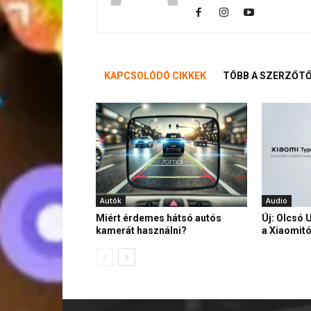
KAPCSOLÓDÓ CIKKEK
TÖBB A SZERZŐT
Autók
Audio
Miért érdemes hátsó autós
Új: Olcsó 
kamerát használni?
a Xiaomitó