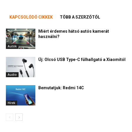
KAPCSOLÓDÓ CIKKEK
TÖBB A SZERZŐTŐL
Miért érdemes hátsó autós kamerát
használni?
Autók
Új: Olcsó USB Type-C fülhallgató a Xiaomitól
Audio
Bemutatjuk: Redmi 14C
Hírek