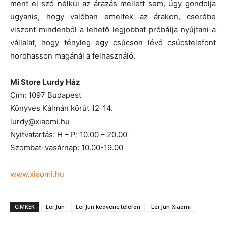
ment el szó nélkül az árazás mellett sem, úgy gondolja
ugyanis, hogy valóban emeltek az árakon, cserébe
viszont mindenből a lehető legjobbat próbálja nyújtani a
vállalat, hogy tényleg egy csúcson lévő csúcstelefont
hordhasson magánál a felhasználó.
Mi Store Lurdy Ház
Cím: 1097 Budapest
Könyves Kálmán körút 12-14.
lurdy@xiaomi.hu
Nyitvatartás: H – P: 10.00 – 20.00
Szombat-vasárnap: 10.00-19.00
www.xiaomi.hu
CÍMKÉK
Lei Jun
Lei Jun kedvenc telefon
Lei Jun Xiaomi