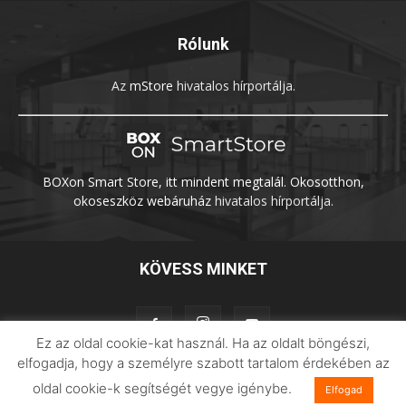
Rólunk
Az
mStore
hivatalos hírportálja.
BOXon Smart Store, itt mindent megtalál. Okosotthon,
okoseszköz webáruház
hivatalos hírportálja.
KÖVESS MINKET
Ez az oldal cookie-kat használ. Ha az oldalt böngészi,
elfogadja, hogy a személyre szabott tartalom érdekében az
oldal cookie-k segítségét vegye igénybe.
Elfogad
Adatvédelem
Impresszum
Imilab