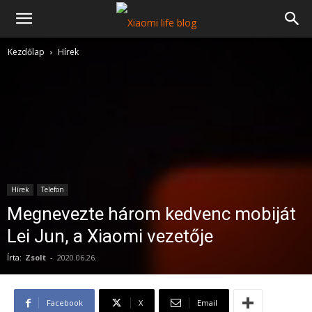
Kezdőlap
Hírek
Hírek
Telefon
Megnevezte három kedvenc mobiját
Lei Jun, a Xiaomi vezetője
Írta:
Zsolt
-
2020.06.26.
Facebook
X
Email