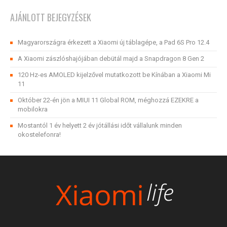
AJÁNLOTT BEJEGYZÉSEK
Magyarországra érkezett a Xiaomi új táblagépe, a Pad 6S Pro 12.4
A Xiaomi zászlóshajójában debütál majd a Snapdragon 8 Gen 2
120 Hz-es AMOLED kijelzővel mutatkozott be Kínában a Xiaomi Mi
11
Október 22-én jön a MIUI 11 Global ROM, méghozzá EZEKRE a
mobilokra
Mostantól 1 év helyett 2 év jótállási időt vállalunk minden
okostelefonra!