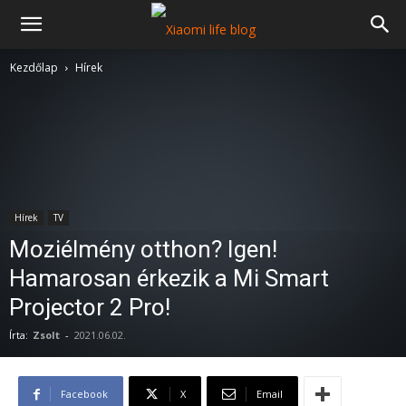
Kezdőlap
Hírek
Hírek
TV
Moziélmény otthon? Igen!
Hamarosan érkezik a Mi Smart
Projector 2 Pro!
Írta:
Zsolt
-
2021.06.02.
Facebook
X
Email