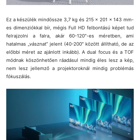
Ez a készülék mindössze 3,7 kg és 215 × 201 × 143 mm-
es dimenziókkal bír, mégis Full HD felbontású képet tud
felrajzolni a falra, akár 60-120″-es méretben, ami
hatalmas „vásznat” jelent (40-200″ között állítható, de az
előbbi méret az ajánlott inkább). A dual focus és a TOF
módnak köszönhetően ráadásul mindig éles lesz a kép,
nem lesz jellemző a projektoroknál mindig problémás
fókuszálás.