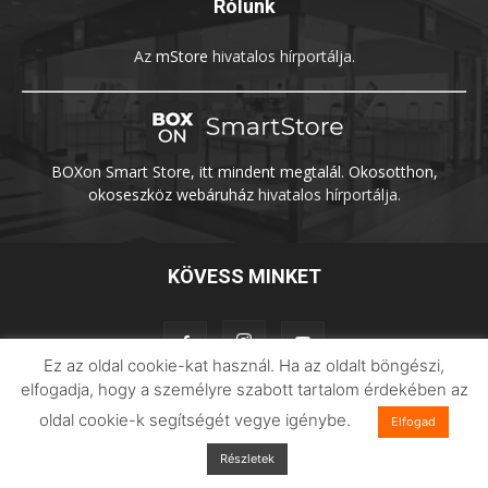
Rólunk
Az
mStore
hivatalos hírportálja.
BOXon Smart Store, itt mindent megtalál. Okosotthon,
okoseszköz webáruház
hivatalos hírportálja.
KÖVESS MINKET
Ez az oldal cookie-kat használ. Ha az oldalt böngészi,
elfogadja, hogy a személyre szabott tartalom érdekében az
oldal cookie-k segítségét vegye igénybe.
Adatvédelem
Impresszum
Imilab
Elfogad
Részletek
© 2026 Xiaomilife | Minden jog fenntartva.