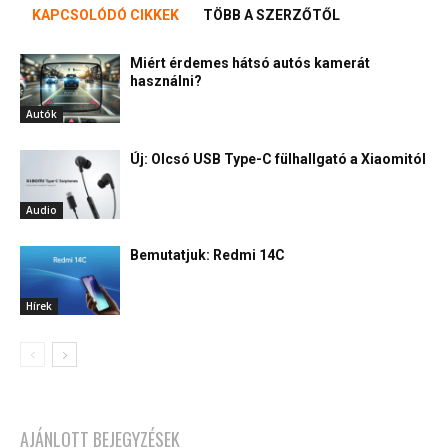
KAPCSOLÓDÓ CIKKEK
TÖBB A SZERZŐTŐL
Miért érdemes hátsó autós kamerát
használni?
Autók
Új: Olcsó USB Type-C fülhallgató a Xiaomitól
Audio
Bemutatjuk: Redmi 14C
Hírek
AJÁNLOTT BEJEGYZÉSEK