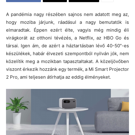
A pandémia nagy részében sajnos nem adatott meg az,
hogy moziba járjunk, ráadásul a nagy bemutatók is
elmaradtak. Éppen ezért élte, vagyis még mindig éli
virágkorát az otthoni tévézés, a Netflix, az HBO Go és
társai. Igen ám, de azért a háztartásban lévő 40-50″-es
készülékek, habár élvezeti szempontból nyilván jók, nem
közelítik meg a mozikban tapasztaltakat. A közeljövőben
viszont érkezik hozzánk egy termék, a Mi Smart Projector
2 Pro, ami teljesen átírhatja az eddig élményeket.