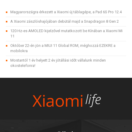
Magyarországra érkezett a Xiaomi új táblagépe, a Pad 6S Pro 12.4
A Xiaomi zászlóshajójában debütál majd a Snapdragon 8 Gen 2
120 Hz-es AMOLED kijelzővel mutatkozott be Kínában a Xiaomi Mi
11
Október 22-én jön a MIUI 11 Global ROM, méghozzá EZEKRE a
mobilokra
Mostantól 1 év helyett 2 év jótállási időt vállalunk minden
okostelefonra!