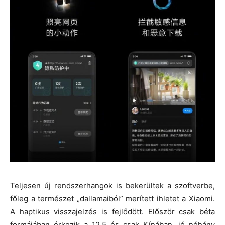
Teljesen új rendszerhangok is bekerültek a szoftverbe,
főleg a természet „dallamaiból” merített ihletet a Xiaomi.
A haptikus visszajelzés is fejlődött. Először csak béta
formájában érkezik a 12.5 és csak Kínában, jó néhány