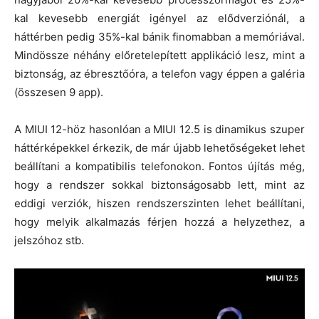
kal kevesebb energiát igényel az elődverziónál, a
háttérben pedig 35%-kal bánik finomabban a memóriával.
Mindössze néhány előretelepített applikáció lesz, mint a
biztonság, az ébresztőóra, a telefon vagy éppen a galéria
(összesen 9 app).
A MIUI 12-höz hasonlóan a MIUI 12.5 is dinamikus szuper
háttérképekkel érkezik, de már újabb lehetőségeket lehet
beállítani a kompatibilis telefonokon. Fontos újítás még,
hogy a rendszer sokkal biztonságosabb lett, mint az
eddigi verziók, hiszen rendszerszinten lehet beállítani,
hogy melyik alkalmazás férjen hozzá a helyzethez, a
jelszóhoz stb.