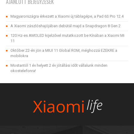
AJÁNLOTT BEJEGYZÉSEK
Magyarországra érkezett a Xiaomi új táblagépe, a Pad 6S Pro 12.4
A Xiaomi zászlóshajójában debütál majd a Snapdragon 8 Gen 2
120 Hz-es AMOLED kijelzővel mutatkozott be Kínában a Xiaomi Mi
11
Október 22-én jön a MIUI 11 Global ROM, méghozzá EZEKRE a
mobilokra
Mostantól 1 év helyett 2 év jótállási időt vállalunk minden
okostelefonra!