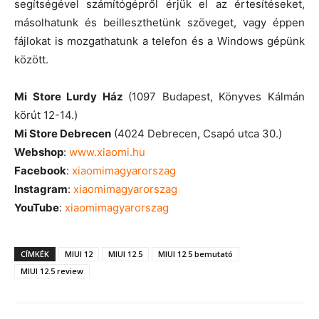
segítségével számítógépről érjük el az értesítéseket,
másolhatunk és beilleszthetünk szöveget, vagy éppen
fájlokat is mozgathatunk a telefon és a Windows gépünk
között.
Mi Store Lurdy Ház
(1097 Budapest, Könyves Kálmán
körút 12-14.)
Mi Store Debrecen
(4024 Debrecen, Csapó utca 30.)
Webshop
:
www.xiaomi.hu
Facebook
:
xiaomimagyarorszag
Instagram
:
xiaomimagyarorszag
YouTube
:
xiaomimagyarorszag
CÍMKÉK
MIUI 12
MIUI 12.5
MIUI 12.5 bemutató
MIUI 12.5 review