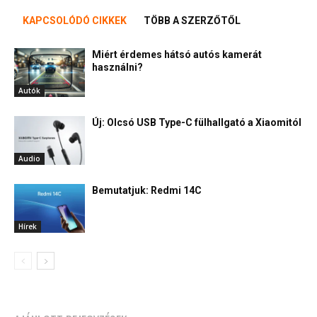
KAPCSOLÓDÓ CIKKEK
TÖBB A SZERZŐTŐL
Miért érdemes hátsó autós kamerát
használni?
Autók
Új: Olcsó USB Type-C fülhallgató a Xiaomitól
Audio
Bemutatjuk: Redmi 14C
Hírek