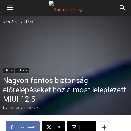
Kezdőlap
Hírek
Hírek
Telefon
Nagyon fontos biztonsági
előrelépéseket hoz a most leleplezett
MIUI 12.5
Írta:
Zsolt
-
2020.12.28.
Facebook
X
Email