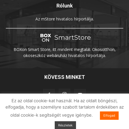
Rólunk
Az
mStore
hivatalos hírportálja.
BOXon Smart Store, itt mindent megtalál. Okosotthon,
okoseszköz webáruház
hivatalos hírportálja.
KÖVESS MINKET
Ez az oldal cookie-kat használ. Ha az oldalt böngészi,
elfogadja, hogy a személyre szabott tartalom érdekében az
oldal cookie-k segítségét vegye igénybe.
Elfogad
Adatvédelem
Impresszum
Imilab
Részletek
© 2026 Xiaomilife | Minden jog fenntartva.