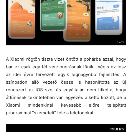
A Xiaomi rögtön tiszta vizet öntött a pohárba azzal, hogy
bár ez csak egy fél verzióugrásnak tűnik, mégis ez lesz
az idei évre tervezett egyik legnagyobb fejlesztés. A
színpadon álló vezető össze is hasonlította az új
rendszert az iOS-szel és egyáltalán nem titkolta, hogy
áttűnések tekintetében van egyezés a kettő között, de a
Xiaomi mindenkinél kevesebb előre telepített
programmal “szemeteli” tele a telefonokat.