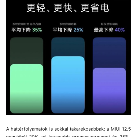
A háttérfolyamatok is sokkal takarékosabbak; a MIUI 12.5
nagyjából 20%-kal kevesebb processzormagot és 25%-