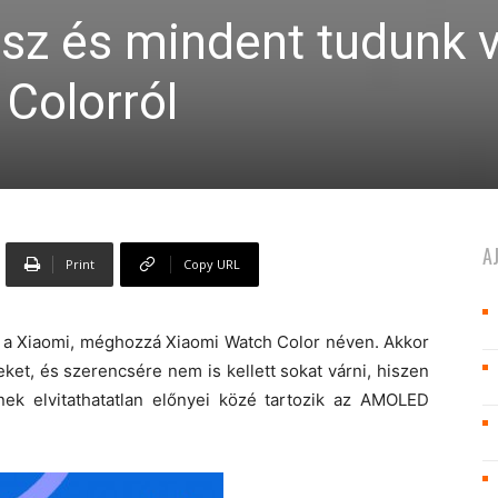
esz és mindent tudunk 
Colorról
A
Print
Copy URL
át a Xiaomi, méghozzá Xiaomi Watch Color néven. Akkor
eket, és szerencsére nem is kellett sokat várni, hiszen
ek elvitathatatlan előnyei közé tartozik az AMOLED