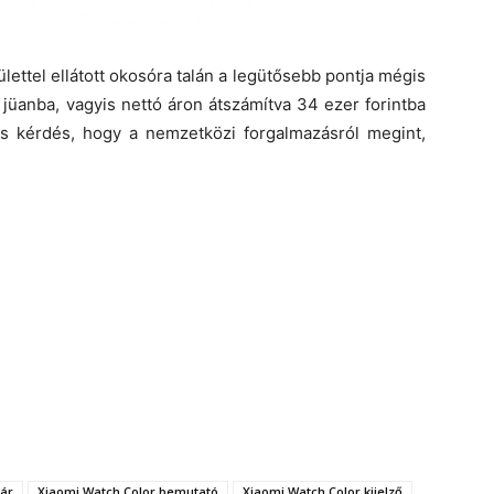
ettel ellátott okosóra talán a legütősebb pontja mégis
jüanba, vagyis nettó áron átszámítva 34 ezer forintba
ás kérdés, hogy a nemzetközi forgalmazásról megint,
 ár
Xiaomi Watch Color bemutató
Xiaomi Watch Color kijelző