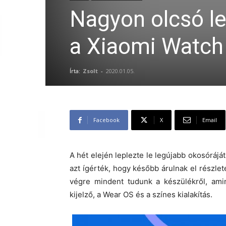
Nagyon olcsó l
a Xiaomi Watch 
Írta:
Zsolt
-
2020.01.05.
Facebook
X
Email
A hét elején leplezte le legújabb okosóráj
azt ígérték, hogy később árulnak el részlet
végre mindent tudunk a készülékről, amin
kijelző, a Wear OS és a színes kialakítás.