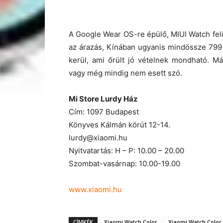
A Google Wear OS-re épülő, MIUI Watch felül
az árazás, Kínában ugyanis mindössze 799 
kerül, ami őrült jó vételnek mondható. M
vagy még mindig nem esett szó.
Mi Store Lurdy Ház
Cím: 1097 Budapest
Könyves Kálmán körút 12-14.
lurdy@xiaomi.hu
Nyitvatartás: H – P: 10.00 – 20.00
Szombat-vasárnap: 10.00-19.00
www.xiaomi.hu
CÍMKÉK
Xiaomi Watch Color
Xiaomi Watch Color