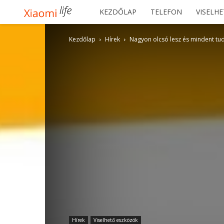
Xiaomilife
KEZDŐLAP
TELEFON
VISELH
Kezdőlap
Hírek
Nagyon olcsó lesz és mindent tu
Hírek
Viselhető eszközök