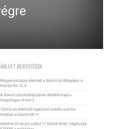
végre
JÁNLOTT BEJEGYZÉSEK
Magyarországra érkezett a Xiaomi új táblagépe, a
Pad 6S Pro 12.4
A Xiaomi zászlóshajójában debütál majd a
Snapdragon 8 Gen 2
120 Hz-es AMOLED kijelzővel mutatkozott be
Kínában a Xiaomi Mi 11
Október 22-én jön a MIUI 11 Global ROM, méghozzá
EZEKRE a mobilokra