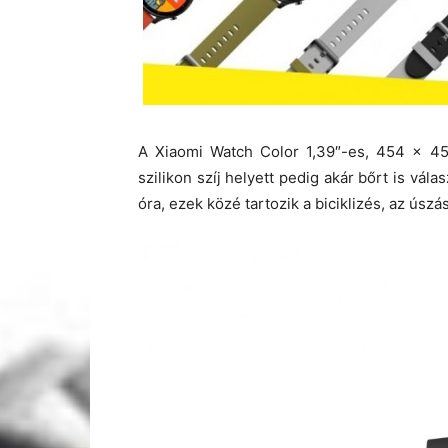
A Xiaomi Watch Color 1,39″-es, 454 x 454
szilikon szíj helyett pedig akár bőrt is vá
óra, ezek közé tartozik a biciklizés, az úsz