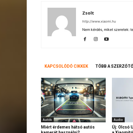
Zsolt
http://www.xiaomi.hu
Nem kérdés, miket szeretek: te
KAPCSOLÓDÓ CIKKEK
TÖBB A SZERZŐT
Autók
Audio
Miért érdemes hátsó autós
Új: Olcsó 
kamerát használni?
a Xiaomitó