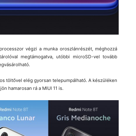
processzor végzi a munka oroszlánrészét, méghozzá
rolóval megtámogatva, utóbbi microSD-vel tovább
egvásárolható.
s töltővel elég gyorsan telepumpálható. A készüléken
jön hamarosan rá a MIUI 11 is.