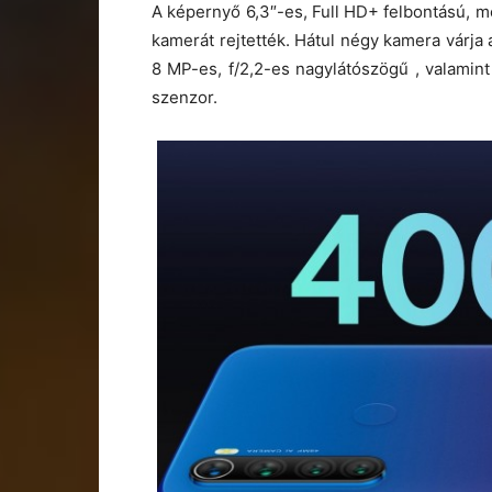
A képernyő 6,3″-es, Full HD+ felbontású, m
kamerát rejtették. Hátul négy kamera várja 
8 MP-es, f/2,2-es nagylátószögű , valami
szenzor.