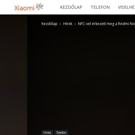
Xiaomilife
KEZDŐLAP
TELEFON
VISELH
Kezdőlap
Hírek
NFC-vel érkezett meg a Redmi Not
Hírek
Telefon