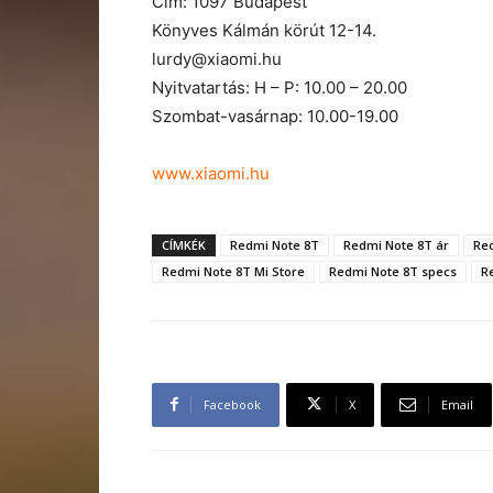
Cím: 1097 Budapest
Könyves Kálmán körút 12-14.
lurdy@xiaomi.hu
Nyitvatartás: H – P: 10.00 – 20.00
Szombat-vasárnap: 10.00-19.00
www.xiaomi.hu
CÍMKÉK
Redmi Note 8T
Redmi Note 8T ár
Re
Redmi Note 8T Mi Store
Redmi Note 8T specs
R
Facebook
X
Email