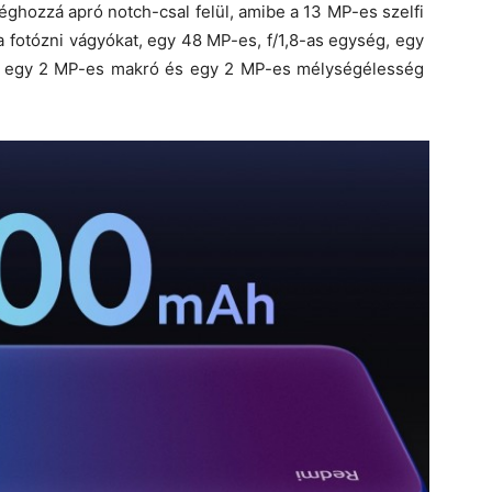
éghozzá apró notch-csal felül, amibe a 13 MP-es szelfi
a fotózni vágyókat, egy 48 MP-es, f/1,8-as egység, egy
nt egy 2 MP-es makró és egy 2 MP-es mélységélesség