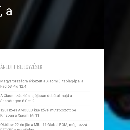
, a
JÁNLOTT BEJEGYZÉSEK
Magyarországra érkezett a Xiaomi új táblagépe, a
Pad 6S Pro 12.4
A Xiaomi zászlóshajójában debütál majd a
Snapdragon 8 Gen 2
120 Hz-es AMOLED kijelzővel mutatkozott be
Kínában a Xiaomi Mi 11
Október 22-én jön a MIUI 11 Global ROM, méghozzá
EZEKRE a mobilokra