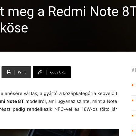
t meg a Redmi Note 8T
ököse
A
Print
Copy URL
lenésére vártak, a gyártó a középkategória kedvelőit
mi Note 8T
modellről, ami ugyanaz szinte, mint a Note
srészt pedig rendelkezik NFC-vel és 18W-os töltő jár