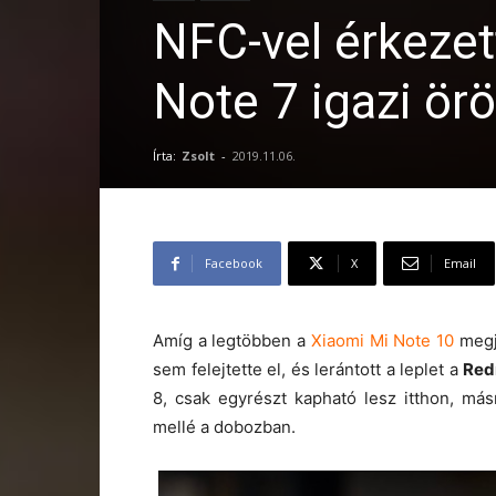
NFC-vel érkezet
Note 7 igazi ör
Írta:
Zsolt
-
2019.11.06.
Facebook
X
Email
Amíg a legtöbben a
Xiaomi Mi Note 10
megje
sem felejtette el, és lerántott a leplet a
Red
8, csak egyrészt kapható lesz itthon, má
mellé a dobozban.