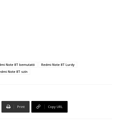
dmi Note 8T bemutató
Redmi Note 8T Lurdy
edmi Note 8T szín
Print
Copy URL