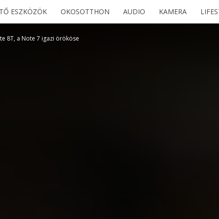
ETŐ ESZKÖZÖK
OKOSOTTHON
AUDIO
KAMERA
LIFE
e 8T, a Note 7 igazi örököse