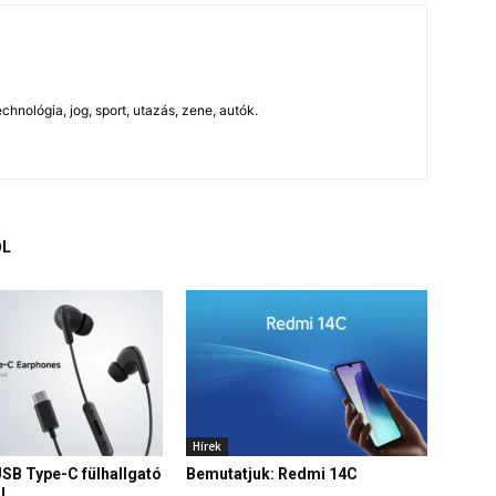
chnológia, jog, sport, utazás, zene, autók.
ŐL
Hírek
USB Type-C fülhallgató
Bemutatjuk: Redmi 14C
l