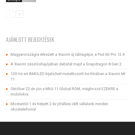
AJÁNLOTT BEJEGYZÉSEK
Magyarországra érkezett a Xiaomi új táblagépe, a Pad 6S Pro 12.4
A Xiaomi zászlóshajójában debütál majd a Snapdragon 8 Gen 2
120 Hz-es AMOLED kijelzővel mutatkozott be Kínában a Xiaomi Mi
11
Október 22-én jön a MIUI 11 Global ROM, méghozzá EZEKRE a
mobilokra
Mostantól 1 év helyett 2 év jótállási időt vállalunk minden
okostelefonra!