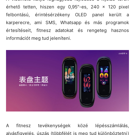
érhető tetten, hiszen egy 0,95″-es, 240 x 120 pixel
felbontású, érintésérzékeny OLED panel került a
karperecre, ami SMS, Whatsapp és más programok
értesítéseit, fitnesz adatokat és rengeteg hasznos
információt meg tud jeleníteni.
A fitnesz tevékenységek közé lépésszámlálás,
alvásfigyelés, úszás (többfélét is meg tud különböztetni)