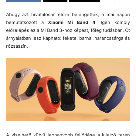
Ahogy azt hivatalosan előre belengették, a mai napon
bemutatkozott a
Xiaomi Mi Band 4
. Igen komoly
előrelépés ez a Mi Band 3-hoz képest, főleg tudásban. Öt
árnyalatban lesz kapható: fekete, barna, narancssárga és
rózsaszín.
A viselhető kütyü legnagyobb fejlődése a kijelző terén