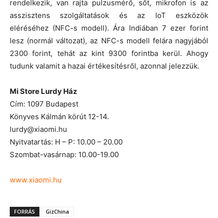
rendelkezik, van rajta pulzusmérő, sőt, mikrofon is az
asszisztens szolgáltatások és az IoT eszközök
eléréséhez (NFC-s modell). Ára Indiában 7 ezer forint
lesz (normál változat), az NFC-s modell felára nagyjából
2300 forint, tehát az kint 9300 forintba kerül. Ahogy
tudunk valamit a hazai értékesítésről, azonnal jelezzük.
Mi Store Lurdy Ház
Cím: 1097 Budapest
Könyves Kálmán körút 12-14.
lurdy@xiaomi.hu
Nyitvatartás: H – P: 10.00 – 20.00
Szombat-vasárnap: 10.00-19.00
www.xiaomi.hu
FORRÁS
GizChina