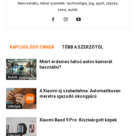
Nem kérdés, miket szeretek: technológia, jog, sport, utazás,
zene, autók.
KAPCSOLÓDÓ CIKKEK
TÖBB A SZERZŐTŐL
Miért érdemes hátsó autós kamerát
használni?
Autók
A Xiaomi új szabadalma: Automatikusan
méretre igazodó okosgyűrű
Lifestyle
Xiaomi Band 9 Pro: Kiszivárgott képek
Lifestyle