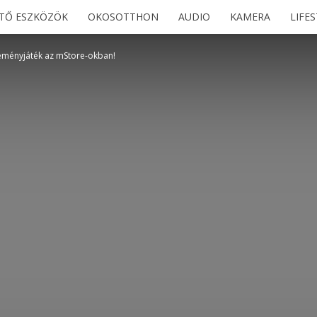
ETŐ ESZKÖZÖK
OKOSOTTHON
AUDIO
KAMERA
LIFE
eményjáték az mStore-okban!