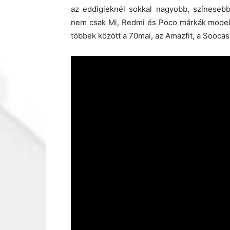
az eddigieknél sokkal nagyobb, színesebb
nem csak Mi, Redmi és Poco márkák modell
többek között a 70mai, az Amazfit, a Soocas,