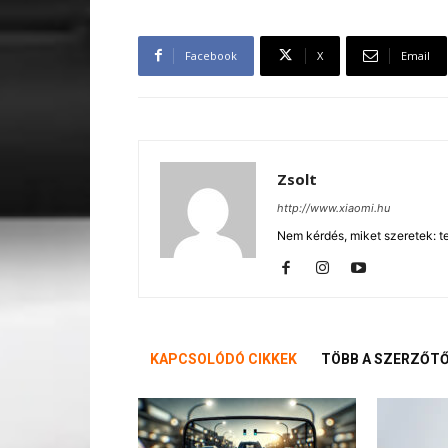
Facebook
X
Email
Zsolt
http://www.xiaomi.hu
Nem kérdés, miket szeretek: te
KAPCSOLÓDÓ CIKKEK
TÖBB A SZERZŐT