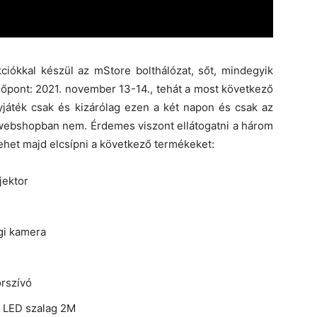
ciókkal készül az mStore bolthálózat, sőt, mindegyik
dőpont: 2021. november 13-14., tehát a most következő
áték csak és kizárólag ezen a két napon és csak az
webshopban nem. Érdemes viszont ellátogatni a három
lehet majd elcsípni a következő termékeket:
jektor
gi kamera
rszívó
B LED szalag 2M