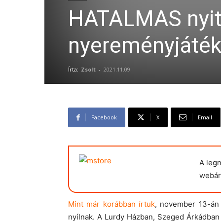
HATALMAS nyitá
nyereményjáték
Írta:
Zsolt
-
2021.11.09.
Facebook
X
Email
A leg
webár
Mint már korábban írtuk
, november 13-án 
nyílnak. A Lurdy Házban, Szeged Árkádban