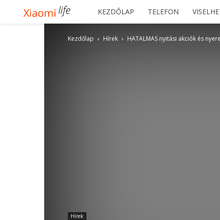
Xiaomilife
KEZDŐLAP
TELEFON
VISELH
Kezdőlap
Hírek
HATALMAS nyitási akciók és nyer
Hírek