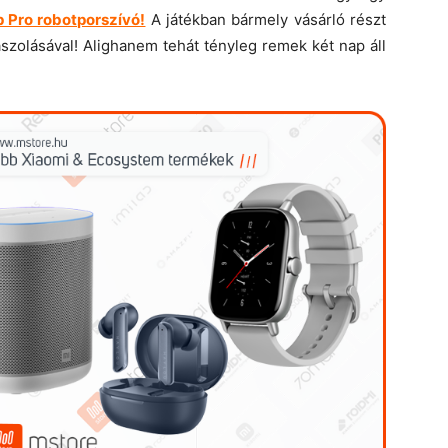
Pro robotporszívó!
A játékban bármely vásárló részt
zolásával! Alighanem tehát tényleg remek két nap áll