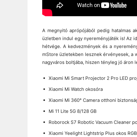
A megnyitó aprópójából pedig hatalmas ak
üzletben indul egy nyereményjáték is! Az i
hétvége. A kedvezmények és a nyereményj
mStore üzletekben lesznek érvényesek, a 
nagyváros boltjába, hiszen tényleg jó áron 
Xiaomi Mi Smart Projector 2 Pro LED pro
Xiaomi Mi Watch okosóra
Xiaomi Mi 360° Camera otthoni biztonsá
Mi 11 Lite 5G 8/128 GB
Roborock S7 Robotic Vacuum Cleaner po
Xiaomi Yeelight Lightstrip Plus okos RG