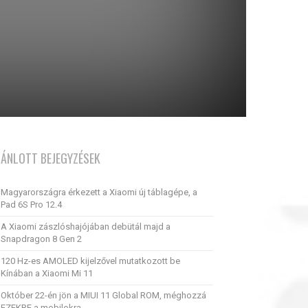
JÁNLOTT BEJEGYZÉSEK
Magyarországra érkezett a Xiaomi új táblagépe, a
Pad 6S Pro 12.4
A Xiaomi zászlóshajójában debütál majd a
Snapdragon 8 Gen 2
120 Hz-es AMOLED kijelzővel mutatkozott be
Kínában a Xiaomi Mi 11
Október 22-én jön a MIUI 11 Global ROM, méghozzá
EZEKRE a mobilokra