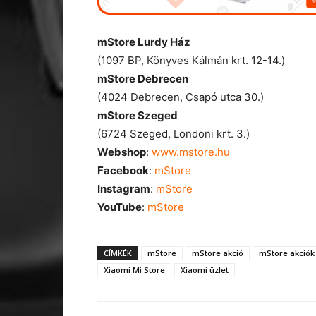
mStore Lurdy Ház
(1097 BP, Könyves Kálmán krt. 12-14.)
mStore
Debrecen
(4024 Debrecen, Csapó utca 30.)
mStore
Szeged
(6724 Szeged, Londoni krt. 3.)
Webshop
:
www.mstore.hu
Facebook
:
mStore
Instagram
:
mStore
YouTube
:
mStore
CÍMKÉK
mStore
mStore akció
mStore akciók
Xiaomi Mi Store
Xiaomi üzlet