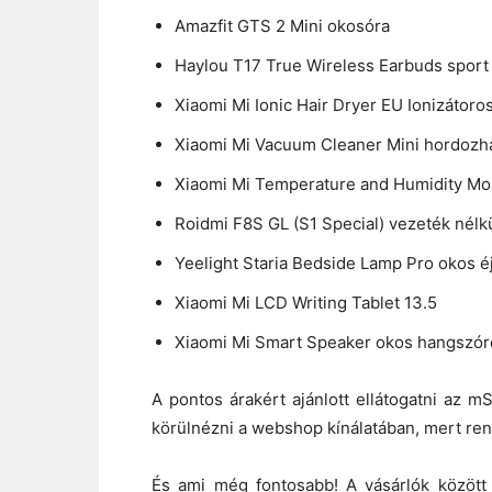
Amazfit GTS 2 Mini okosóra
Haylou T17 True Wireless Earbuds sport 
Xiaomi Mi Ionic Hair Dryer EU Ionizátoros
Xiaomi Mi Vacuum Cleaner Mini hordozha
Xiaomi Mi Temperature and Humidity Mon
Roidmi F8S GL (S1 Special) vezeték nélkü
Yeelight Staria Bedside Lamp Pro okos éj
Xiaomi Mi LCD Writing Tablet 13.5
Xiaomi Mi Smart Speaker okos hangszór
A pontos árakért ajánlott ellátogatni az mS
körülnézni a webshop kínálatában, mert ren
És ami még fontosabb! A vásárlók között