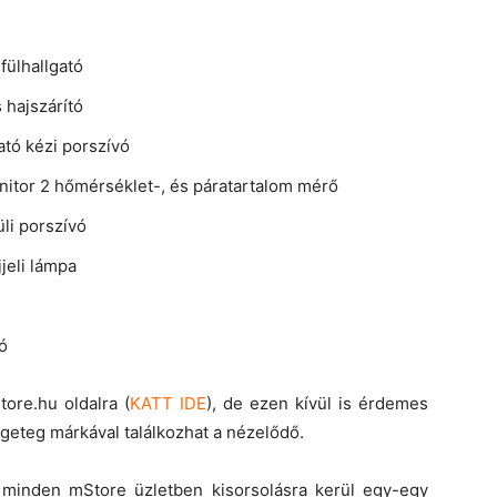
fülhallgató
 hajszárító
tó kézi porszívó
itor 2 hőmérséklet-, és páratartalom mérő
li porszívó
jeli lámpa
ó
tore.hu oldalra (
KATT IDE
), de ezen kívül is érdemes
geteg márkával találkozhat a nézelődő.
 minden mStore üzletben kisorsolásra kerül egy-egy