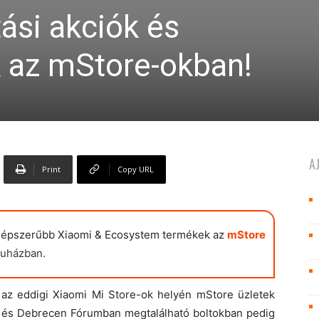
si akciók és
 az mStore-okban!
A
Print
Copy URL
népszerűbb Xiaomi & Ecosystem termékek az
mStore
uházban.
az eddigi Xiaomi Mi Store-ok helyén mStore üzletek
 és Debrecen Fórumban megtalálható boltokban pedig