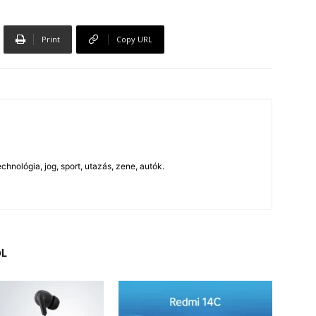
Print
Copy URL
chnológia, jog, sport, utazás, zene, autók.
ŐL