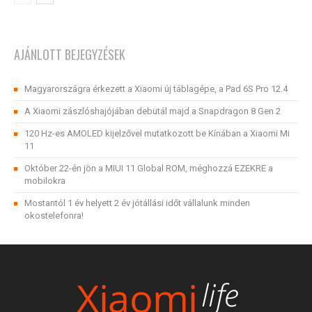
AJÁNLOTT BEJEGYZÉSEK
Magyarországra érkezett a Xiaomi új táblagépe, a Pad 6S Pro 12.4
A Xiaomi zászlóshajójában debütál majd a Snapdragon 8 Gen 2
120 Hz-es AMOLED kijelzővel mutatkozott be Kínában a Xiaomi Mi
11
Október 22-én jön a MIUI 11 Global ROM, méghozzá EZEKRE a
mobilokra
Mostantól 1 év helyett 2 év jótállási időt vállalunk minden
okostelefonra!