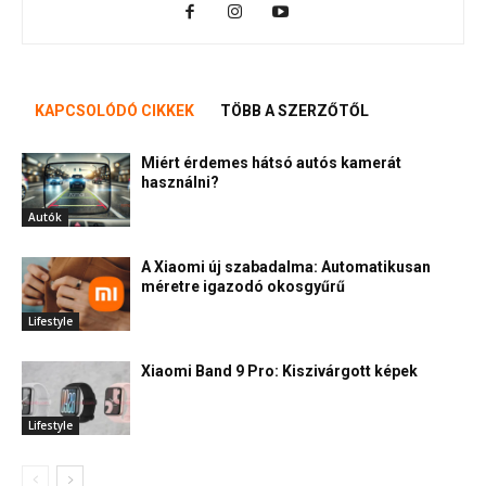
KAPCSOLÓDÓ CIKKEK
TÖBB A SZERZŐTŐL
Miért érdemes hátsó autós kamerát
használni?
Autók
A Xiaomi új szabadalma: Automatikusan
méretre igazodó okosgyűrű
Lifestyle
Xiaomi Band 9 Pro: Kiszivárgott képek
Lifestyle